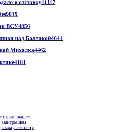
дало в отставку
11117
ies
9019
так ВСУ
4856
шпион над Балтикой
4644
цкой Михалка
4462
ктике
4181
 с выигрышем
ирскому самолету