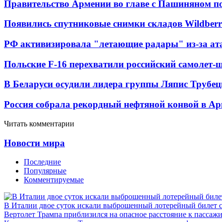
Правительство Армении во главе с Пашиняном по
Появились спутниковые снимки складов Wildberr
РФ активизировала "летающие радары" из-за а
Польские F-16 перехватили российский самолет-
В Беларуси осудили лидера группы Ляпис Трубе
Россия собрала рекордный нефтяной конвой в Ар
Читать комментарии
Новости мира
Последние
Популярные
Комментируемые
В Италии двое суток искали выброшенный лотерейный билет
Вертолет Трампа приблизился на опасное расстояние к пассаж