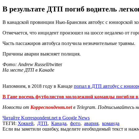
В результате ДТП погиб водитель легков
В канадской провинции Нью-Брансвик автобус с юниорской хок
Отмечается, что инцидент произошел на шоссе недалеко от гор
Часть пассажиров автобуса получила незначительные травмы.
Причины аварии выясняет полиция.
Фото:
Andrew Russell/
twitter
На месте ДТП в Канаде
Напомним, в 2018 году в Канаде
попал в ДТП автобус с юниор
В Гане восемь футболистов молодежной команды погибли 
Новости от
Корреспондент.net
в Telegram. Подписывайтесь н
Читайте Korrespondent.net в Google News
ТЕГИ:
Хоккей
,
ДТП
,
Канада
,
фото
,
авария
,
команда
Если вы заметили ошибку, выделите необходимый текст и нажми