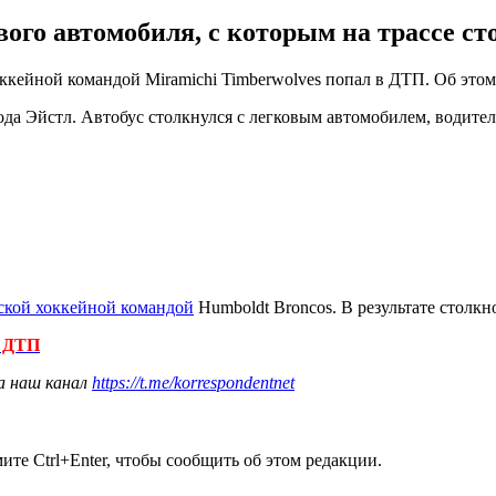
ого автомобиля, с которым на трассе ст
кейной командой Miramichi Timberwolves попал в ДТП. Об этом
ода Эйстл. Автобус столкнулся с легковым автомобилем, водитель
ской хоккейной командой
Humboldt Broncos. В результате столкн
в ДТП
а наш канал
https://t.me/korrespondentnet
те Ctrl+Enter, чтобы сообщить об этом редакции.