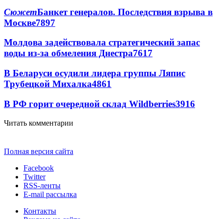
Сюжет
Банкет генералов. Последствия взрыва в
Москве
7897
Молдова задействовала стратегический запас
воды из-за обмеления Днестра
7617
В Беларуси осудили лидера группы Ляпис
Трубецкой Михалка
4861
В РФ горит очередной склад Wildberries
3916
Читать комментарии
Полная версия сайта
Facebook
Twitter
RSS-ленты
E-mail рассылка
Контакты