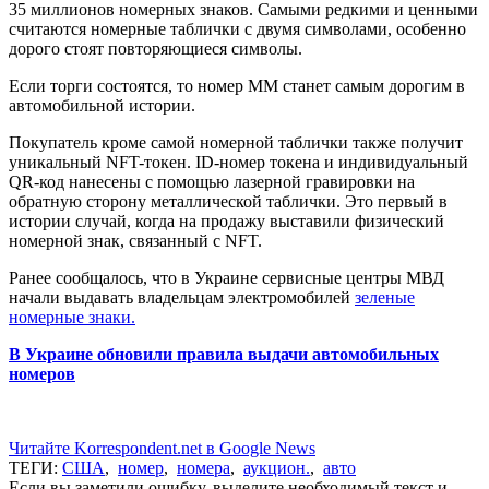
35 миллионов номерных знаков. Самыми редкими и ценными
считаются номерные таблички с двумя символами, особенно
дорого стоят повторяющиеся символы.
Если торги состоятся, то номер ММ станет самым дорогим в
автомобильной истории.
Покупатель кроме самой номерной таблички также получит
уникальный NFT-токен. ID-номер токена и индивидуальный
QR-код нанесены с помощью лазерной гравировки на
обратную сторону металлической таблички. Это первый в
истории случай, когда на продажу выставили физический
номерной знак, связанный с NFT.
Ранее сообщалось, что в Украине сервисные центры МВД
начали выдавать владельцам электромобилей
зеленые
номерные знаки.
В Украине обновили правила выдачи автомобильных
номеров
Читайте Korrespondent.net в Google News
ТЕГИ:
США
,
номер
,
номера
,
аукцион.
,
авто
Если вы заметили ошибку, выделите необходимый текст и