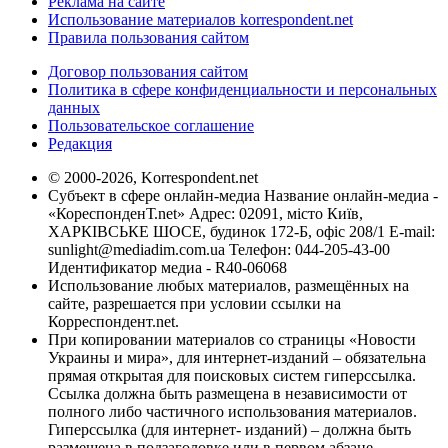
Реклама на сайте
Использование материалов korrespondent.net
Правила пользования сайтом
Договор пользования сайтом
Политика в сфере конфиденциальности и персональных
данных
Пользовательское соглашение
Редакция
© 2000-2026, Korrespondent.net
Субъект в сфере онлайн-медиа Название онлайн-медиа -
«КореспонденТ.net» Адрес: 02091, місто Київ,
ХАРКІВСЬКЕ ШОСЕ, будинок 172-Б, офіс 208/1 E-mail:
sunlight@mediadim.com.ua
Телефон: 044-205-43-00
Идентификатор медиа - R40-06068
Использование любых материалов, размещённых на
сайте, разрешается при условии ссылки на
Корреспондент.net.
При копировании материалов со страницы «Новости
Украины и мира», для интернет-изданий – обязательна
прямая открытая для поисковых систем гиперссылка.
Ссылка должна быть размещена в независимости от
полного либо частичного использования материалов.
Гиперссылка (для интернет- изданий) – должна быть
размещена в подзаголовке или в первом абзаце