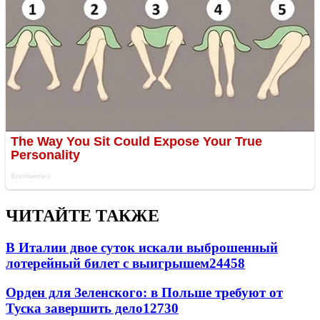
ЧИТАЙТЕ ТАКЖЕ
В Италии двое суток искали выброшенный
лотерейный билет с выигрышем
24458
Орден для Зеленского: в Польше требуют от
Туска завершить дело
12730