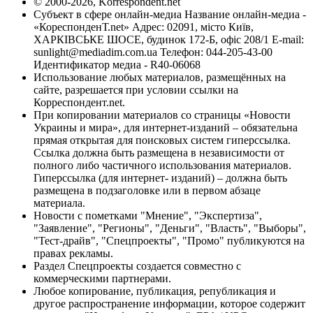
© 2000-2026, Korrespondent.net
Субъект в сфере онлайн-медиа Название онлайн-медиа -
«КореспонденТ.net» Адрес: 02091, місто Київ,
ХАРКІВСЬКЕ ШОСЕ, будинок 172-Б, офіс 208/1 E-mail:
sunlight@mediadim.com.ua
Телефон: 044-205-43-00
Идентификатор медиа - R40-06068
Использование любых материалов, размещённых на
сайте, разрешается при условии ссылки на
Корреспондент.net.
При копировании материалов со страницы «Новости
Украины и мира», для интернет-изданий – обязательна
прямая открытая для поисковых систем гиперссылка.
Ссылка должна быть размещена в независимости от
полного либо частичного использования материалов.
Гиперссылка (для интернет- изданий) – должна быть
размещена в подзаголовке или в первом абзаце
материала.
Новости с пометками "Мнение", "Экспертиза",
"Заявление", "Регионы", "Деньги", "Власть", "Выборы",
"Тест-драйв", "Спецпроекты", "Промо" публикуются на
правах рекламы.
Раздел Спецпроекты создается совместно с
коммерческими партнерами.
Любое копирование, публикация, републикация и
другое распространение информации, которое содержит