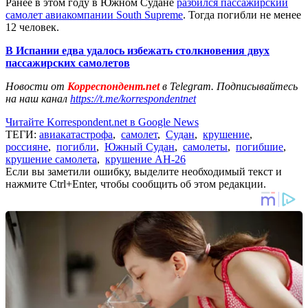
Ранее в этом году в Южном Судане
разбился пассажирский
самолет авиакомпании South Supreme
. Тогда погибли не менее
12 человек.
В Испании едва удалось избежать столкновения двух
пассажирских самолетов
Новости от
Корреспондент.net
в Telegram. Подписывайтесь
на наш канал
https://t.me/korrespondentnet
Читайте Korrespondent.net в Google News
ТЕГИ:
авиакатастрофа
,
самолет
,
Судан
,
крушение
,
россияне
,
погибли
,
Южный Судан
,
самолеты
,
погибшие
,
крушение самолета
,
крушение АН-26
Если вы заметили ошибку, выделите необходимый текст и
нажмите Ctrl+Enter, чтобы сообщить об этом редакции.