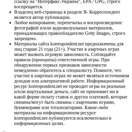
ссылку на "Интерфакс-Украина", EPA / UPG, строго
воспрещается.
Владелец веб-страницы в разделе Я- Корреспондент
является автор публикации.
Любое копирование, перепечатка и воспроизведение
фотографий и/или аудиовизуальных материалов,
принадлежащих правообладателю Getty Images, строго
запрещено.
Материалы сайта korrespondent.net предназначены для
лиц старше 21 года (21+). Участие в азартных играх
может вызвать игровую зависимость. Соблюдайте
правила (принципы) ответственной игры. При
обнаружении первых признаков зависимости
немедленно обратитесь к специалисту. Помните, что
участие в азартных играх не может являться источником
доходов или альтернативой работе. Информационный
ресурс korrespondent.net не проводит игры на реальные
и/или виртуальные деньги, сайт не принимает ни в
какой форме оплату ставок и других платежей, которые
связаны/могут быть связаны с азартными играми,
букмекерами или тотализаторами. Какие-либо
материалы на информационном ресурсе
korrespondent.net публикуются исключительно в
информационных целях.