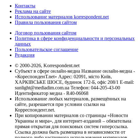
Контакты
Реклама на сайте
Использование материалов korrespondent.net
Правила пользования сайтом
Договор пользования сайтом
Политика в сфере конфиденциальности и персональных
данных
Пользовательское соглашение
Редакция
© 2000-2026, Korrespondent.net
Субъект в сфере онлайн-медиа Название онлайн-медиа -
«КореспонденТ.net» Адрес: 02091, місто Київ,
ХАРКІВСЬКЕ ШОСЕ, будинок 172-Б, офіс 208/1 E-mail:
sunlight@mediadim.com.ua
Телефон: 044-205-43-00
Идентификатор медиа - R40-06068
Использование любых материалов, размещённых на
сайте, разрешается при условии ссылки на
Корреспондент.net.
При копировании материалов со страницы «Новости
Украины и мира», для интернет-изданий – обязательна
прямая открытая для поисковых систем гиперссылка.
Ссылка должна быть размещена в независимости от
полного либо частичного использования материалов.