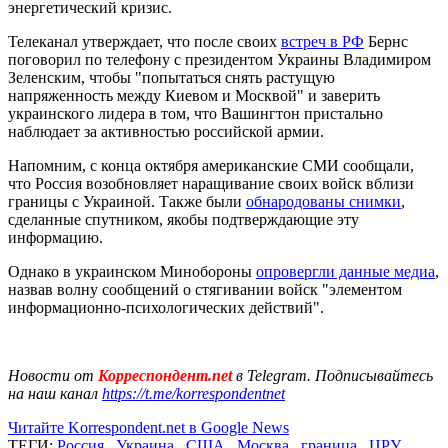
энергетический кризис.
Телеканал утверждает, что после своих
встреч в РФ
Бернс
поговорил по телефону с президентом Украины Владимиром
Зеленским, чтобы "попытаться снять растущую
напряженность между Киевом и Москвой" и заверить
украинского лидера в том, что Вашингтон пристально
наблюдает за активностью российской армии.
Напомним, с конца октября американские СМИ сообщали,
что Россия возобновляет наращивание своих войск вблизи
границы с Украиной. Также были
обнародованы снимки
,
сделанные спутником, якобы подтверждающие эту
информацию.
Однако в украинском Минобороны
опровергли данные медиа
,
назвав волну сообщений о стягивании войск "элементом
информационно-психологических действий".
Новости от
Корреспондент.net
в Telegram. Подписывайтесь
на наш канал
https://t.me/korrespondentnet
Читайте Korrespondent.net в Google News
ТЕГИ:
Россия
,
Украина
,
США
,
Москва
,
граница
,
ЦРУ
,