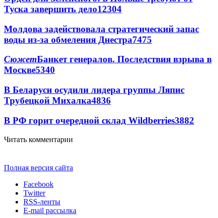
Туска завершить дело
12304
Молдова задействовала стратегический запас
воды из-за обмеления Днестра
7475
Сюжет
Банкет генералов. Последствия взрыва в
Москве
5340
В Беларуси осудили лидера группы Ляпис
Трубецкой Михалка
4836
В РФ горит очередной склад Wildberries
3882
Читать комментарии
Полная версия сайта
Facebook
Twitter
RSS-ленты
E-mail рассылка