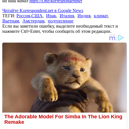
на наш канал
https://t.me/korrespondentnet
Читайте Korrespondent.net в Google News
ТЕГИ:
Россия-США
,
Ирак
,
Италия
,
Индия
,
климат
,
Вьетнам
,
Амстердам
,
подтопление
Если вы заметили ошибку, выделите необходимый текст и
нажмите Ctrl+Enter, чтобы сообщить об этом редакции.