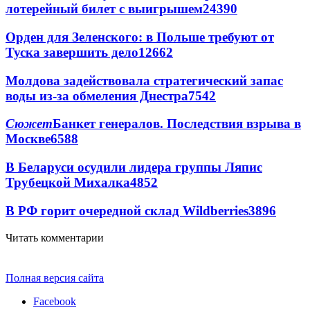
лотерейный билет с выигрышем
24390
Орден для Зеленского: в Польше требуют от
Туска завершить дело
12662
Молдова задействовала стратегический запас
воды из-за обмеления Днестра
7542
Сюжет
Банкет генералов. Последствия взрыва в
Москве
6588
В Беларуси осудили лидера группы Ляпис
Трубецкой Михалка
4852
В РФ горит очередной склад Wildberries
3896
Читать комментарии
Полная версия сайта
Facebook