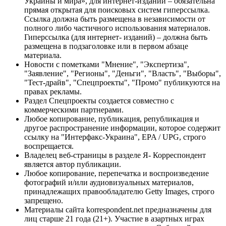
Украины и мира», для интернет-изданий – обязательна
прямая открытая для поисковых систем гиперссылка.
Ссылка должна быть размещена в независимости от
полного либо частичного использования материалов.
Гиперссылка (для интернет- изданий) – должна быть
размещена в подзаголовке или в первом абзаце
материала.
Новости с пометками "Мнение", "Экспертиза",
"Заявление", "Регионы", "Деньги", "Власть", "Выборы",
"Тест-драйв", "Спецпроекты", "Промо" публикуются на
правах рекламы.
Раздел Спецпроекты создается совместно с
коммерческими партнерами.
Любое копирование, публикация, републикация и
другое распространение информации, которое содержит
ссылку на "Интерфакс-Украина", EPA / UPG, строго
воспрещается.
Владелец веб-страницы в разделе Я- Корреспондент
является автор публикации.
Любое копирование, перепечатка и воспроизведение
фотографий и/или аудиовизуальных материалов,
принадлежащих правообладателю Getty Images, строго
запрещено.
Материалы сайта korrespondent.net предназначены для
лиц старше 21 года (21+). Участие в азартных играх