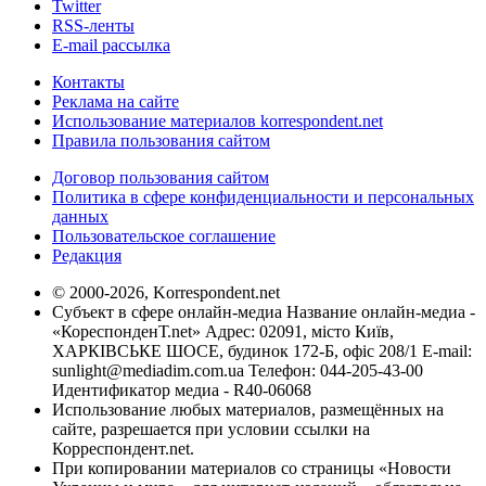
Twitter
RSS-ленты
E-mail рассылка
Контакты
Реклама на сайте
Использование материалов korrespondent.net
Правила пользования сайтом
Договор пользования сайтом
Политика в сфере конфиденциальности и персональных
данных
Пользовательское соглашение
Редакция
© 2000-2026, Korrespondent.net
Субъект в сфере онлайн-медиа Название онлайн-медиа -
«КореспонденТ.net» Адрес: 02091, місто Київ,
ХАРКІВСЬКЕ ШОСЕ, будинок 172-Б, офіс 208/1 E-mail:
sunlight@mediadim.com.ua
Телефон: 044-205-43-00
Идентификатор медиа - R40-06068
Использование любых материалов, размещённых на
сайте, разрешается при условии ссылки на
Корреспондент.net.
При копировании материалов со страницы «Новости