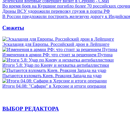
Зеленский впервые совершит визит в Сербию - СМИ
Во время боев на Курщине погибло более 70 российских сроч
Дроны ВСУ удорожили перевозку грузов в порты РФ
В России предложили построить железную дорогу к Индийско
Сюжеты
Эскалация для Европы. Российский дрон в Лейпциге
Изменения в армии РФ: что стоит за решением Путина
Итоги 5.8: Удар по Киеву и нехватка антибаллистики
Пытаются взломать Киев. Реакция Запада на удар
Итоги 04.08: "Сафари" в Херсоне и итоги операции
ВЫБОР РЕДАКТОРА