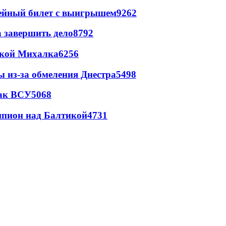
рейный билет с выигрышем
9262
а завершить дело
8792
цкой Михалка
6256
ы из-за обмеления Днестра
5498
так ВСУ
5068
шпион над Балтикой
4731