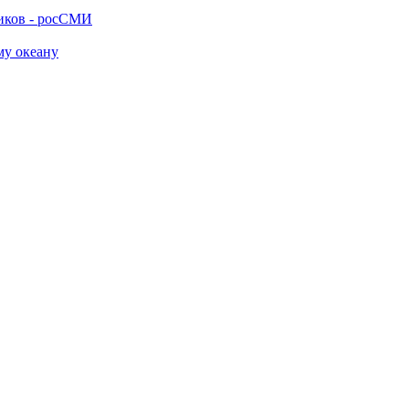
ников - росСМИ
му океану