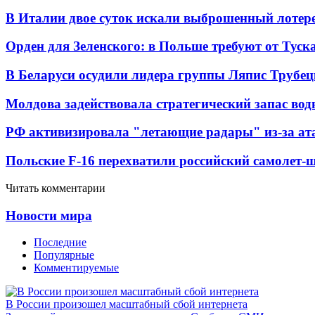
В Италии двое суток искали выброшенный лоте
Орден для Зеленского: в Польше требуют от Туск
В Беларуси осудили лидера группы Ляпис Трубе
Молдова задействовала стратегический запас вод
РФ активизировала "летающие радары" из-за а
Польские F-16 перехватили российский самолет-
Читать комментарии
Новости мира
Последние
Популярные
Комментируемые
В России произошел масштабный сбой интернета