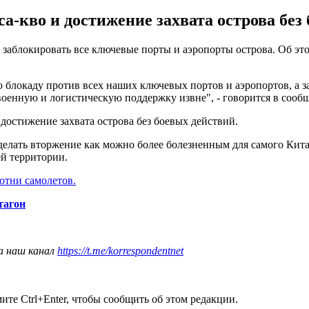
а-кво и достижение захвата острова без
заблокировать все ключевые порты и аэропорты острова. Об эт
блокаду против всех наших ключевых портов и аэропортов, а за
оенную и логистическую поддержку извне", - говорится в сооб
 достижение захвата острова без боевых действий.
делать вторжение как можно более болезненным для самого Кита
ей территории.
отни самолетов.
тагон
а наш канал
https://t.me/korrespondentnet
те Ctrl+Enter, чтобы сообщить об этом редакции.