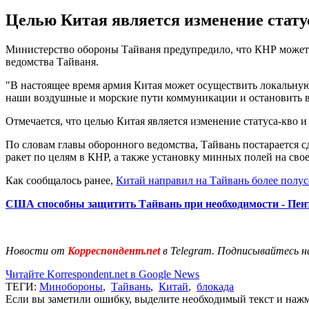
Целью Китая является изменение статус
Министерство обороны Тайваня предупредило, что КНР может 
ведомства Тайваня.
"В настоящее время армия Китая может осуществить локальную 
наши воздушные и морские пути коммуникации и остановить в
Отмечается, что целью Китая является изменение статуса-кво и
По словам главы оборонного ведомства, Тайвань постарается с
ракет по целям в КНР, а также установку минных полей на сво
Как сообщалось ранее,
Китай направил на Тайвань более полус
США способны защитить Тайвань при необходимости - Пен
Новости от
Корреспондент.net
в Telegram. Подписывайтесь н
Читайте Korrespondent.net в Google News
ТЕГИ:
Минобороны
,
Тайвань
,
Китай
,
блокада
Если вы заметили ошибку, выделите необходимый текст и нажми