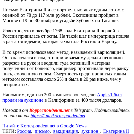
Письмо Екатерины II и ее портрет выставят одним лотом с
оценкой от 78 до 117 млн рублей. Экспозиция пройдет в
Москве с 19 по 30 ноября в усадьбе Зубовых на Таганке.
Известно, что в октябре 1768 года Екатерина II первой в
России привилась от оспы. На такой шаг императрица пошла
в разгар эпидемии, которая захватила Россию и Европу.
В то время использовался метод, называемый вариоляцией.
Он заключался в том, что прививаемому делали несколько
разрезов на руке и вводили туда оспенный материал,
полученный от больного, например протягивали через ранку
нить, смоченную гноем. Смертность среди привитых таким
методом составляла около 2% и была в 20 раз ниже, чем у
непривитых.
Напомним, один из 200 компьютеров модели
Apple-1 был
продан на аукционе
в Калифорнии за 400 тысяч долларов.
Новости от
Корреспондент.net
в Telegram. Подписывайтесь
на наш канал
https://t.me/korrespondentnet
Читайте Korrespondent.net в Google News
ТЕГИ:
Россия
,
письмо
,
вакцинация
,
аукцион.
,
Екатерина II