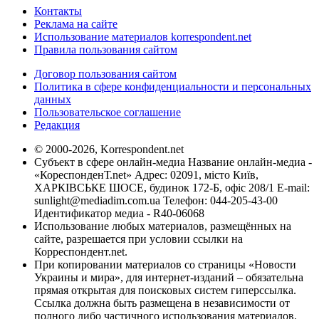
Контакты
Реклама на сайте
Использование материалов korrespondent.net
Правила пользования сайтом
Договор пользования сайтом
Политика в сфере конфиденциальности и персональных
данных
Пользовательское соглашение
Редакция
© 2000-2026, Korrespondent.net
Субъект в сфере онлайн-медиа Название онлайн-медиа -
«КореспонденТ.net» Адрес: 02091, місто Київ,
ХАРКІВСЬКЕ ШОСЕ, будинок 172-Б, офіс 208/1 E-mail:
sunlight@mediadim.com.ua
Телефон: 044-205-43-00
Идентификатор медиа - R40-06068
Использование любых материалов, размещённых на
сайте, разрешается при условии ссылки на
Корреспондент.net.
При копировании материалов со страницы «Новости
Украины и мира», для интернет-изданий – обязательна
прямая открытая для поисковых систем гиперссылка.
Ссылка должна быть размещена в независимости от
полного либо частичного использования материалов.