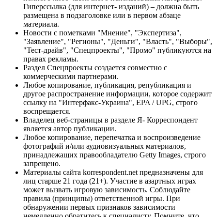
Гиперссылка (для интернет- изданий) – должна быть
размещена в подзаголовке или в первом абзаце
материала.
Новости с пометками "Мнение", "Экспертиза",
"Заявление", "Регионы", "Деньги", "Власть", "Выборы",
"Тест-драйв", "Спецпроекты", "Промо" публикуются на
правах рекламы.
Раздел Спецпроекты создается совместно с
коммерческими партнерами.
Любое копирование, публикация, републикация и
другое распространение информации, которое содержит
ссылку на "Интерфакс-Украина", EPA / UPG, строго
воспрещается.
Владелец веб-страницы в разделе Я- Корреспондент
является автор публикации.
Любое копирование, перепечатка и воспроизведение
фотографий и/или аудиовизуальных материалов,
принадлежащих правообладателю Getty Images, строго
запрещено.
Материалы сайта korrespondent.net предназначены для
лиц старше 21 года (21+). Участие в азартных играх
может вызвать игровую зависимость. Соблюдайте
правила (принципы) ответственной игры. При
обнаружении первых признаков зависимости
немедленно обратитесь к специалисту. Помните, что