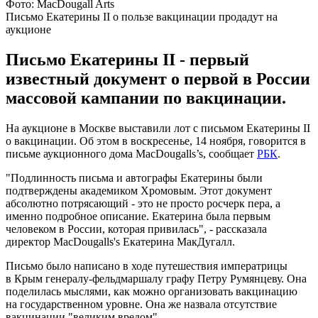
Фото: MacDougall Arts
Письмо Екатерины II о пользе вакцинации продадут на
аукционе
Письмо Екатерины II - первый
известный документ о первой в России
массовой кампании по вакцинации.
На аукционе в Москве выставили лот с письмом Екатерины II
о вакцинации. Об этом в воскресенье, 14 ноября, говорится в
письме аукционного дома MacDougalls’s, сообщает
РБК
.
"Подлинность письма и автографы Екатерины были
подтверждены академиком Хромовым. Этот документ
абсолютно потрясающий - это не просто росчерк пера, а
именно подробное описание. Екатерина была первым
человеком в России, которая привилась", - рассказала
директор MacDougalls's Екатерина МакДугалл.
Письмо было написано в ходе путешествия императрицы
в Крым генералу-фельдмаршалу графу Петру Румянцеву. Она
поделилась мыслями, как можно организовать вакцинацию
на государственном уровне. Она же назвала отсутствие
вакцинации "великим вредом".