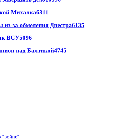
цкой Михалка
6311
ы из-за обмеления Днестра
6135
так ВСУ
5096
шпион над Балтикой
4745
в "войне"