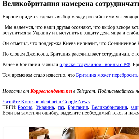
Великобритания намерена сотрудничать
Европе придется сделать выбор между российскими углеводор
"Мы надеемся, что наши друзья осознают, что выбор вскоре вс
вступиться за Украину и выступить в защиту дела мира и стабил
Он отметил, что поддержка Киева не значит, что Соединенное 
По словам Джонсона, Британия рассчитывает сотрудничать с те
Ранее в Британии заявили
о риске "случайной" войны с РФ
. Б
Тем временем стало известно, что
Британия может перебросить
Новости от
Корреспондент.net
в Telegram. Подписывайтесь н
Читайте Korrespondent.net в Google News
ТЕГИ:
Россия
,
Украина
,
газ
,
Британия
,
Великобритания
,
защ
Если вы заметили ошибку, выделите необходимый текст и нажми