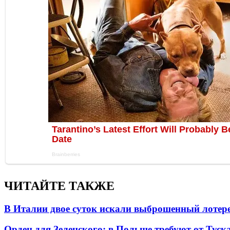
ЧИТАЙТЕ ТАКЖЕ
В Италии двое суток искали выброшенный лоте
Орден для Зеленского: в Польше требуют от Туск