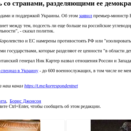
 со странами, разделяющими ее демокра
одами и поддержкой Украины. Об этом
заявил
премьер-министр 
танет между тем, подсесть ли еще больше на российские углевод
ьности", - сказал политик.
Королевство и ЕС намерены противостоять РФ или "изолировать 
ми государствами, которые разделяют ее ценности "в области д
ританский генерал Ник Картер назвал отношения России и Запад
 спецназ в Украину
- до 600 военнослужащих, в том числе не мен
а наш канал
https://t.me/korrespondentnet
ита
,
Борис Джонсон
те Ctrl+Enter, чтобы сообщить об этом редакции.