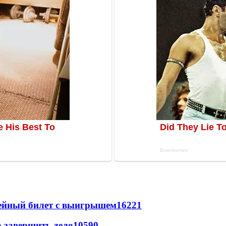
рейный билет с выигрышем
16221
а завершить дело
10590