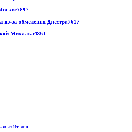
Москве
7897
ы из-за обмеления Днестра
7617
цкой Михалка
4861
ков из Италии