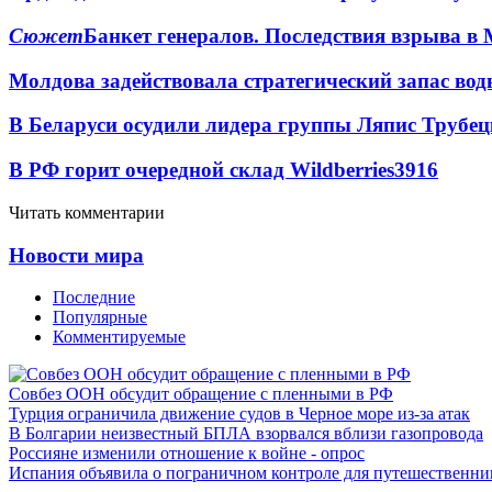
Сюжет
Банкет генералов. Последствия взрыва в 
Молдова задействовала стратегический запас вод
В Беларуси осудили лидера группы Ляпис Трубе
В РФ горит очередной склад Wildberries
3916
Читать комментарии
Новости мира
Последние
Популярные
Комментируемые
Совбез ООН обсудит обращение с пленными в РФ
Турция ограничила движение судов в Черное море из-за атак
В Болгарии неизвестный БПЛА взорвался вблизи газопровода
Россияне изменили отношение к войне - опрос
Испания объявила о пограничном контроле для путешественни