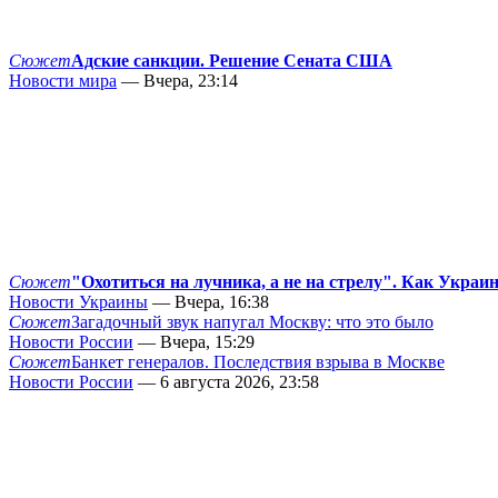
Сюжет
Адские санкции. Решение Сената США
Новости мира
— Вчера, 23:14
Сюжет
"Охотиться на лучника, а не на стрелу". Как Украи
Новости Украины
— Вчера, 16:38
Сюжет
Загадочный звук напугал Москву: что это было
Новости России
— Вчера, 15:29
Сюжет
Банкет генералов. Последствия взрыва в Москве
Новости России
— 6 августа 2026, 23:58