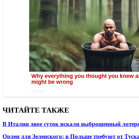
ЧИТАЙТЕ ТАКЖЕ
В Италии двое суток искали выброшенный лоте
Орден для Зеленского: в Польше требуют от Туск