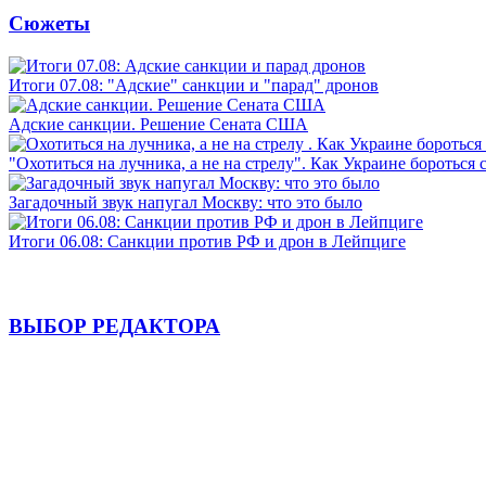
Сюжеты
Итоги 07.08: "Адские" санкции и "парад" дронов
Адские санкции. Решение Сената США
"Охотиться на лучника, а не на стрелу". Как Украине бороться 
Загадочный звук напугал Москву: что это было
Итоги 06.08: Санкции против РФ и дрон в Лейпциге
ВЫБОР РЕДАКТОРА