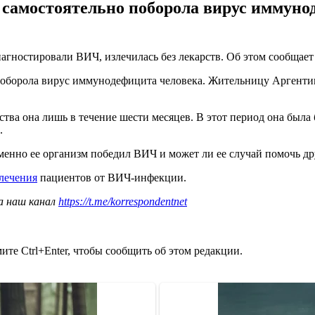
самостоятельно поборола вирус иммуно
иагностировали ВИЧ, излечилась без лекарств. Об этом сообщае
оборола вирус иммунодефицита человека. Жительницу Аргентин
рства она лишь в течение шести месяцев. В этот период она был
.
менно ее организм победил ВИЧ и может ли ее случай помочь д
злечения
пациентов от ВИЧ-инфекции.
а наш канал
https://t.me/korrespondentnet
те Ctrl+Enter, чтобы сообщить об этом редакции.