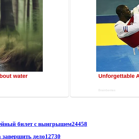
рейный билет с выигрышем
24458
а завершить дело
12730