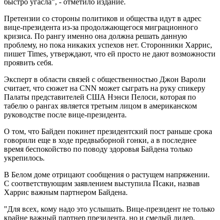
быстро угасла", - отметило издание.
Претензии со стороны политиков и общества идут в адрес
вице-президента из-за продолжающегося миграционного
кризиса. По рангу именно она должна решать данную
проблему, но пока никаких успехов нет. Сторонники Харрис,
пишет Times, утверждают, что ей просто не дают возможности
проявить себя.
Эксперт в области связей с общественностью Джон Вароли
считает, что сюжет на CNN может сыграть на руку спикеру
Палаты представителей США Нэнси Пелоси, которая по
табелю о рангах является третьим лицом в американском
руководстве после вице-президента.
О том, что Байден покинет президентский пост раньше срока
говорили еще в ходе предвыборной гонки, а в последнее
время беспокойство по поводу здоровья Байдена только
укрепилось.
В Белом доме отрицают сообщения о растущем напряжении.
С соответствующим заявлением выступила Псаки, назвав
Харрис важным партнером Байдена.
"Для всех, кому надо это услышать. Вице-президент не только
крайне важный партнер президента, но и смелый лидер,