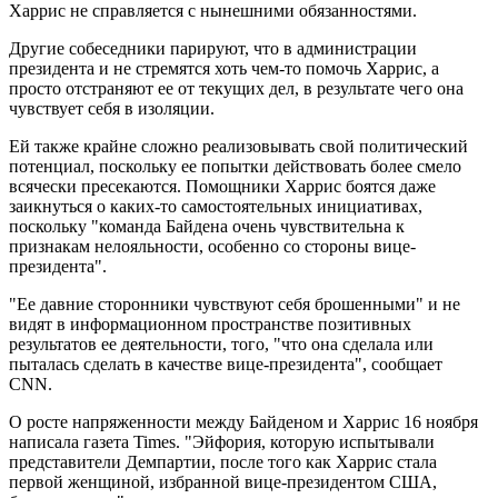
Харрис не справляется с нынешними обязанностями.
Другие собеседники парируют, что в администрации
президента и не стремятся хоть чем-то помочь Харрис, а
просто отстраняют ее от текущих дел, в результате чего она
чувствует себя в изоляции.
Ей также крайне сложно реализовывать свой политический
потенциал, поскольку ее попытки действовать более смело
всячески пресекаются. Помощники Харрис боятся даже
заикнуться о каких-то самостоятельных инициативах,
поскольку "команда Байдена очень чувствительна к
признакам нелояльности, особенно со стороны вице-
президента".
"Ее давние сторонники чувствуют себя брошенными" и не
видят в информационном пространстве позитивных
результатов ее деятельности, того, "что она сделала или
пыталась сделать в качестве вице-президента", сообщает
CNN.
О росте напряженности между Байденом и Харрис 16 ноября
написала газета Times. "Эйфория, которую испытывали
представители Демпартии, после того как Харрис стала
первой женщиной, избранной вице-президентом США,