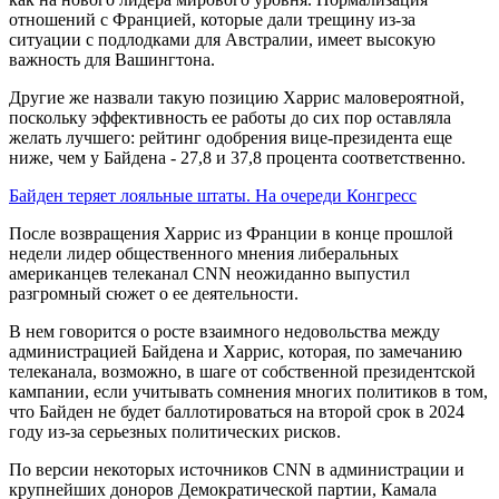
отношений с Францией, которые дали трещину из-за
ситуации с подлодками для Австралии, имеет высокую
важность для Вашингтона.
Другие же назвали такую позицию Харрис маловероятной,
поскольку эффективность ее работы до сих пор оставляла
желать лучшего: рейтинг одобрения вице-президента еще
ниже, чем у Байдена - 27,8 и 37,8 процента соответственно.
Байден теряет лояльные штаты. На очереди Конгресс
После возвращения Харрис из Франции в конце прошлой
недели лидер общественного мнения либеральных
американцев телеканал CNN неожиданно выпустил
разгромный сюжет о ее деятельности.
В нем говорится о росте взаимного недовольства между
администрацией Байдена и Харрис, которая, по замечанию
телеканала, возможно, в шаге от собственной президентской
кампании, если учитывать сомнения многих политиков в том,
что Байден не будет баллотироваться на второй срок в 2024
году из-за серьезных политических рисков.
По версии некоторых источников CNN в администрации и
крупнейших доноров Демократической партии, Камала