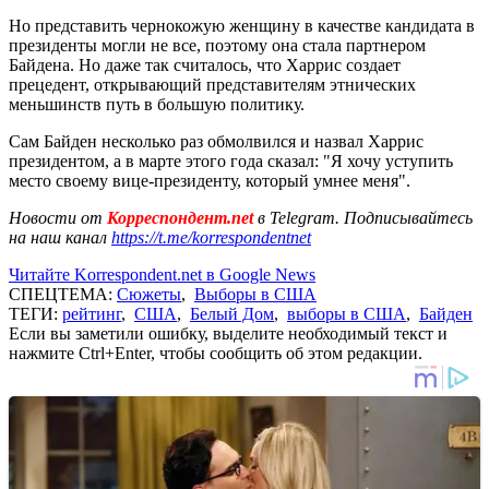
Но представить чернокожую женщину в качестве кандидата в
президенты могли не все, поэтому она стала партнером
Байдена. Но даже так считалось, что Харрис создает
прецедент, открывающий представителям этнических
меньшинств путь в большую политику.
Сам Байден несколько раз обмолвился и назвал Харрис
президентом, а в марте этого года сказал: "Я хочу уступить
место своему вице-президенту, который умнее меня".
Новости от
Корреспондент.net
в Telegram. Подписывайтесь
на наш канал
https://t.me/korrespondentnet
Читайте Korrespondent.net в Google News
СПЕЦТЕМА:
Сюжеты
,
Выборы в США
ТЕГИ:
рейтинг
,
США
,
Белый Дом
,
выборы в США
,
Байден
Если вы заметили ошибку, выделите необходимый текст и
нажмите Ctrl+Enter, чтобы сообщить об этом редакции.