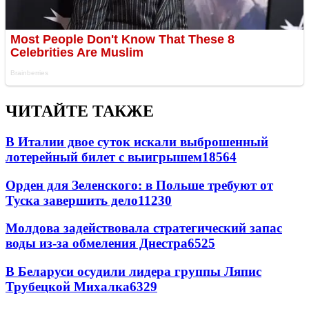
ЧИТАЙТЕ ТАКЖЕ
В Италии двое суток искали выброшенный
лотерейный билет с выигрышем
18564
Орден для Зеленского: в Польше требуют от
Туска завершить дело
11230
Молдова задействовала стратегический запас
воды из-за обмеления Днестра
6525
В Беларуси осудили лидера группы Ляпис
Трубецкой Михалка
6329