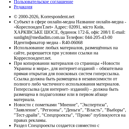
Пользовательское соглашение
Редакция
© 2000-2026, Korrespondent.net
Субъект в сфере онлайн-медиа Название онлайн-медиа -
«КореспонденТ.net» Адрес: 02091, місто Київ,
ХАРКІВСЬКЕ ШОСЕ, будинок 172-Б, офіс 208/1 E-mail:
sunlight@mediadim.com.ua
Телефон: 044-205-43-00
Идентификатор медиа - R40-06068
Использование любых материалов, размещённых на
сайте, разрешается при условии ссылки на
Корреспондент.net.
При копировании материалов со страницы «Новости
Украины и мира», для интернет-изданий – обязательна
прямая открытая для поисковых систем гиперссылка.
Ссылка должна быть размещена в независимости от
полного либо частичного использования материалов.
Гиперссылка (для интернет- изданий) – должна быть
размещена в подзаголовке или в первом абзаце
материала.
Новости с пометками "Мнение", "Экспертиза",
"Заявление", "Регионы", "Деньги", "Власть", "Выборы",
"Тест-драйв", "Спецпроекты", "Промо" публикуются на
правах рекламы.
Раздел Спецпроекты создается совместно с