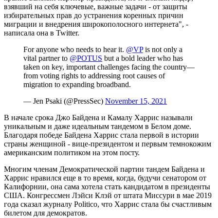
взявший на себя ключевые, важные задачи - от защиты
избирательных прав до устранения коренных причин
миграции и внедрения широкополосного интернета", -
написала она в Twitter.
For anyone who needs to hear it.
@VP
is not only a
vital partner to
@POTUS
but a bold leader who has
taken on key, important challenges facing the country—
from voting rights to addressing root causes of
migration to expanding broadband.
— Jen Psaki (@PressSec)
November 15, 2021
В начале срока Джо Байдена и Камалу Харрис называли
уникальным и даже идеальным тандемом в Белом доме.
Благодаря победе Байдена Харрис стала первой в истории
страны женщиной - вице-президентом и первым темнокожим
американским политиком на этом посту.
Многим членам Демократической партии тандем Байдена и
Харрис нравился еще в то время, когда, будучи сенатором от
Калифорнии, она сама хотела стать кандидатом в президенты
США. Конгрессмен Лэйси Клэй от штата Миссури в мае 2019
года сказал журналу Politico, что Харрис стала бы счастливым
билетом для демократов.