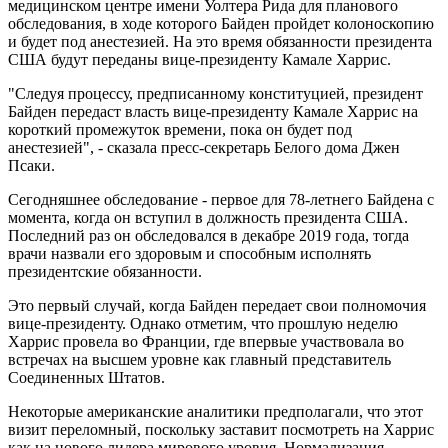
медицинском центре имени Уолтера Рида для планового
обследования, в ходе которого Байден пройдет колоноскопию
и будет под анестезией. На это время обязанности президента
США будут переданы вице-президенту Камале Харрис.
"Следуя процессу, предписанному конституцией, президент
Байден передаст власть вице-президенту Камале Харрис на
короткий промежуток времени, пока он будет под
анестезией", - сказала пресс-секретарь Белого дома Джен
Псаки.
Сегодняшнее обследование - первое для 78-летнего Байдена с
момента, когда он вступил в должность президента США.
Последний раз он обследовался в декабре 2019 года, тогда
врачи назвали его здоровым и способным исполнять
президентские обязанности.
Это первый случай, когда Байден передает свои полномочия
вице-президенту. Однако отметим, что прошлую неделю
Харрис провела во Франции, где впервые участвовала во
встречах на высшем уровне как главный представитель
Соединенных Штатов.
Некоторые американские аналитики предполагали, что этот
визит переломный, поскольку заставит посмотреть на Харрис
как на нового лидера мирового уровня. Нормализация