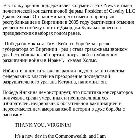
Эту точку зрения поддерживает колумнист Fox News и глава
политической консалтинговой фирмы President of Cavalry LLC
Джош Холмс. Он напоминает, что именно проигрыш
республиканцев в Виргинии в 2005 году фактически отменил
уверенную победу в штате Джорджа Буша-младшего на
президентских выборах годом ранее.
"Победа (демократа Тима Кейна в борьбе за кресло
губернатора от Виргинии - ред.) стала тревожным звонком
для Республиканской партии, погрязшей в публичном
разжигании войны в Ираке", - сказал Холмс.
Избиратели штата также выразили недовольство ответом
федеральных властей на преодоление последствий
разрушительного урагана Катрина, напомнил он.
Победа Янгкина демонстрирует, что политика консерваторов
популярна среди умеренных и неопределившихся
избирателей, недовольных обязательной вакцинацией и
переосмыслением американской истории в духе борьбы с
расизмом.
THANK YOU, VIRGINIA!
It’s a new day in the Commonwealth, and I am