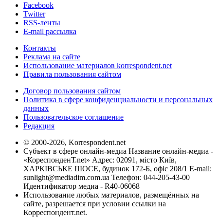
Facebook
Twitter
RSS-ленты
E-mail рассылка
Контакты
Реклама на сайте
Использование материалов korrespondent.net
Правила пользования сайтом
Договор пользования сайтом
Политика в сфере конфиденциальности и персональных
данных
Пользовательское соглашение
Редакция
© 2000-2026, Korrespondent.net
Субъект в сфере онлайн-медиа Название онлайн-медиа -
«КореспонденТ.net» Адрес: 02091, місто Київ,
ХАРКІВСЬКЕ ШОСЕ, будинок 172-Б, офіс 208/1 E-mail:
sunlight@mediadim.com.ua
Телефон: 044-205-43-00
Идентификатор медиа - R40-06068
Использование любых материалов, размещённых на
сайте, разрешается при условии ссылки на
Корреспондент.net.