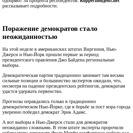
одобряют 54 процента респондентов.
Корреспондент.net
рассказывает подробности.
Поражение демократов стало
неожиданностью
На этой неделе в американских штатах Виргиния, Нью-
Джерси и Нью-Йорк прошли первые за период
президентского правления Джо Байдена региональные
выборы.
Демократическая партия традиционно занимает там весьма
сильные позиции и большинство экспертов ожидали, что,
несмотря на падение президентских рейтингов, демократам
удастся удержать первенство.
Прогнозы оправдались только в традиционно
демократическом Нью-Йорке, где в борьбе за пост мэра города
уверенно победил демократ Эрик Адамс.
А вот выборы в Нью-Джерси стали для демократов
неожиданно сложными. В этом штате эксперты пророчили
губернатору-демократу Филу Мерфи комфортную победу над