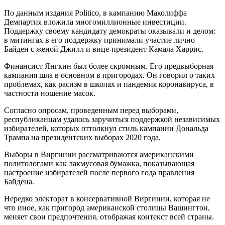
По данным издания Politico, в кампанию Маколиффа
Демпартия вложила многомиллионные инвестиции.
Поддержку своему кандидату демократы оказывали и делом:
в митингах в его поддержку принимали участие лично
Байден с женой Джилл и вице-президент Камала Харрис.
Финансист Янгкин был более скромным. Его предвыборная
кампания шла в основном в пригородах. Он говорил о таких
проблемах, как расизм в школах и пандемия коронавируса, в
частности ношение масок.
Согласно опросам, проведенным перед выборами,
республиканцам удалось заручиться поддержкой независимых
избирателей, которых оттолкнул стиль кампании Дональда
Трампа на президентских выборах 2020 года.
Выборы в Виргинии рассматриваются американскими
политологами как лакмусовая бумажка, показывающая
настроение избирателей после первого года правления
Байдена.
Нередко электорат в консервативной Виргинии, которая не
что иное, как пригород американской столицы Вашингтон,
меняет свои предпочтения, отображая контекст всей страны.