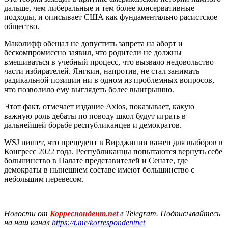
дальше, чем либеральные и тем более консервативные
подходы, и описывает США как фундаментально расистское
общество.
Маколифф обещал не допустить запрета на аборт и
бескомпромиссно заявил, что родители не должны
вмешиваться в учебный процесс, что вызвало недовольство
части избирателей. Янгкин, напротив, не стал занимать
радикальной позиции ни в одном из проблемных вопросов,
что позволило ему выглядеть более выигрышно.
Этот факт, отмечает издание Axios, показывает, какую
важную роль дебаты по поводу школ будут играть в
дальнейшей борьбе республиканцев и демократов.
WSJ пишет, что прецедент в Вирджинии важен для выборов в
Конгресс 2022 года. Республиканцы попытаются вернуть себе
большинство в Палате представителей и Сенате, где
демократы в нынешнем составе имеют большинство с
небольшим перевесом.
Новости от
Корреспондент.net
в Telegram. Подписывайтесь
на наш канал
https://t.me/korrespondentnet