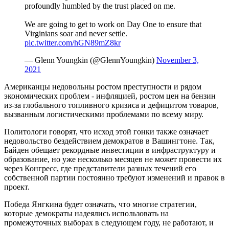
profoundly humbled by the trust placed on me.
We are going to get to work on Day One to ensure that
Virginians soar and never settle.
pic.twitter.com/hGN89mZ8kr
— Glenn Youngkin (@GlennYoungkin)
November 3,
2021
Американцы недовольны ростом преступности и рядом
экономических проблем - инфляцией, ростом цен на бензин
из-за глобального топливного кризиса и дефицитом товаров,
вызванным логистическими проблемами по всему миру.
Политологи говорят, что исход этой гонки также означает
недовольство бездействием демократов в Вашингтоне. Так,
Байден обещает рекордные инвестиции в инфраструктуру и
образование, но уже несколько месяцев не может провести их
через Конгресс, где представители разных течений его
собственной партии постоянно требуют изменений и правок в
проект.
Победа Янгкина будет означать, что многие стратегии,
которые демократы надеялись использовать на
промежуточных выборах в следующем году, не работают, и