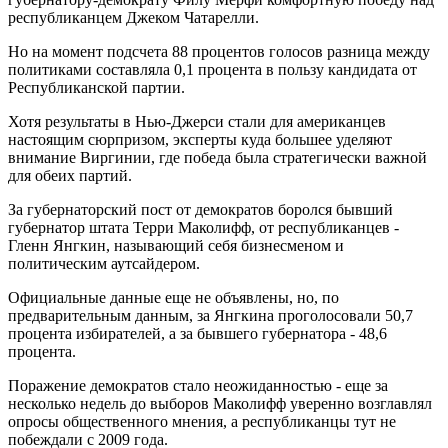
республиканцем Джеком Чатарелли.
Но на момент подсчета 88 процентов голосов разница между
политиками составляла 0,1 процента в пользу кандидата от
Республиканской партии.
Хотя результаты в Нью-Джерси стали для американцев
настоящим сюрпризом, эксперты куда большее уделяют
внимание Виргинии, где победа была стратегически важной
для обеих партий.
За губернаторский пост от демократов боролся бывший
губернатор штата Терри Маколифф, от республиканцев -
Гленн Янгкин, называющий себя бизнесменом и
политическим аутсайдером.
Официальные данные еще не объявлены, но, по
предварительным данным, за Янгкина проголосовали 50,7
процента избирателей, а за бывшего губернатора - 48,6
процента.
Поражение демократов стало неожиданностью - еще за
несколько недель до выборов Маколифф уверенно возглавлял
опросы общественного мнения, а республиканцы тут не
побеждали с 2009 года.