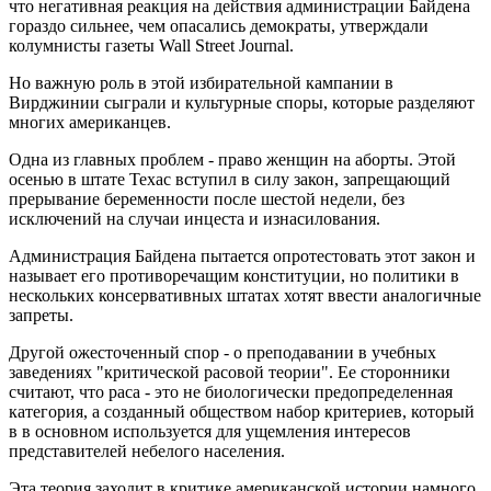
что негативная реакция на действия администрации Байдена
гораздо сильнее, чем опасались демократы, утверждали
колумнисты газеты Wall Street Journal.
Но важную роль в этой избирательной кампании в
Вирджинии сыграли и культурные споры, которые разделяют
многих американцев.
Одна из главных проблем - право женщин на аборты. Этой
осенью в штате Техас вступил в силу закон, запрещающий
прерывание беременности после шестой недели, без
исключений на случаи инцеста и изнасилования.
Администрация Байдена пытается опротестовать этот закон и
называет его противоречащим конституции, но политики в
нескольких консервативных штатах хотят ввести аналогичные
запреты.
Другой ожесточенный спор - о преподавании в учебных
заведениях "критической расовой теории". Ее сторонники
считают, что раса - это не биологически предопределенная
категория, а созданный обществом набор критериев, который
в в основном используется для ущемления интересов
представителей небелого населения.
Эта теория заходит в критике американской истории намного