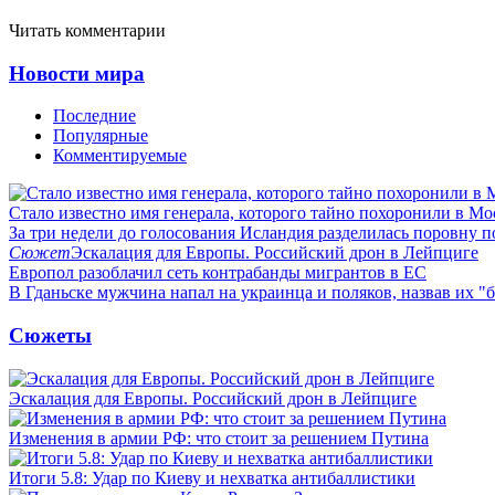
Читать комментарии
Новости мира
Последние
Популярные
Комментируемые
Стало известно имя генерала, которого тайно похоронили в Мо
За три недели до голосования Исландия разделилась поровну 
Сюжет
Эскалация для Европы. Российский дрон в Лейпциге
Европол разоблачил сеть контрабанды мигрантов в ЕС
В Гданьске мужчина напал на украинца и поляков, назвав их 
Сюжеты
Эскалация для Европы. Российский дрон в Лейпциге
Изменения в армии РФ: что стоит за решением Путина
Итоги 5.8: Удар по Киеву и нехватка антибаллистики