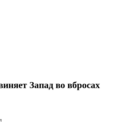
виняет Запад во вбросах
л