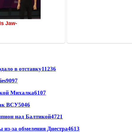
дало в отставку
11236
ies
9097
цкой Михалка
6107
так ВСУ
5046
шпион над Балтикой
4721
ы из-за обмеления Днестра
4613