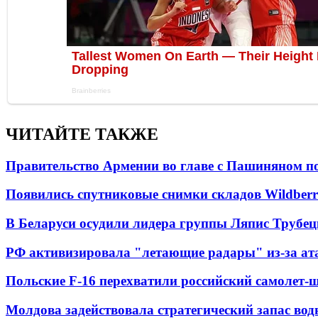
ЧИТАЙТЕ ТАКЖЕ
Правительство Армении во главе с Пашиняном по
Появились спутниковые снимки складов Wildberr
В Беларуси осудили лидера группы Ляпис Трубе
РФ активизировала "летающие радары" из-за а
Польские F-16 перехватили российский самолет-
Молдова задействовала стратегический запас вод