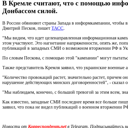
В Кремле считают, что с помощью инф
Донбассом силой.
В России обвиняют страны Запада в информкампании, чтобы выс
Дмитрий Песков, пишет
ТАСС
.
"Мы видим, что идет целенаправленная информационная кампани
этом участвуют. Это нагнетание напряженности, опять же, поп
публикаций в западных СМИ о возможном вторжении РФ в Ук
По словам Пескова, с помощью этой "кампании" могут пытать
Также представитель Кремля заявил, что украинские военные
"Количество провокаций растет, значительно растет, причем о
нарушение действующих минских договоренностей", - сказал о
"Мы наблюдаем, конечно, с большой тревогой за этим всем, зн
Как известно, западные СМИ последнее время все больше пиш
заявил, что пока не видел публикаций о военном вторжении РФ
Новости от
Корреспондент.net
в Telegram. Подписывайтесь н