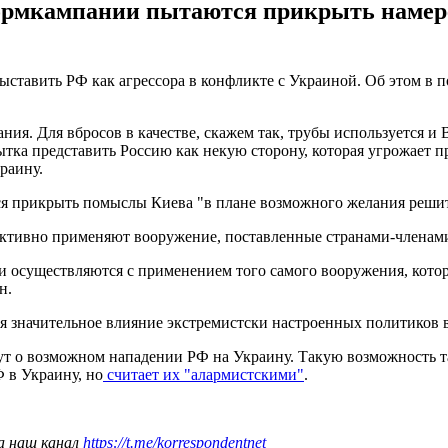
ормкампании пытаются прикрыть намере
тавить РФ как агрессора в конфликте с Украиной. Об этом в по
я. Для вбросов в качестве, скажем так, трубы используется и 
ытка представить Россию как некую сторону, которая угрожает п
раину.
ся прикрыть помыслы Киева "в плане возможного желания реши
 активно применяют вооружение, поставленные странами-члена
ни осуществляются с применением того самого вооружения, котор
н.
ая значительное влияние экстремистски настроенных политиков в
ут о возможном нападении РФ на Украину. Такую возможность 
 в Украину, но
считает их "алармистскими"
.
а наш канал
https://t.me/korrespondentnet