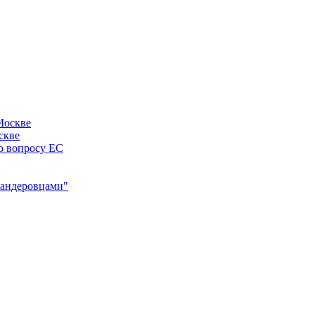
скве
по вопросу ЕС
"бандеровцами"