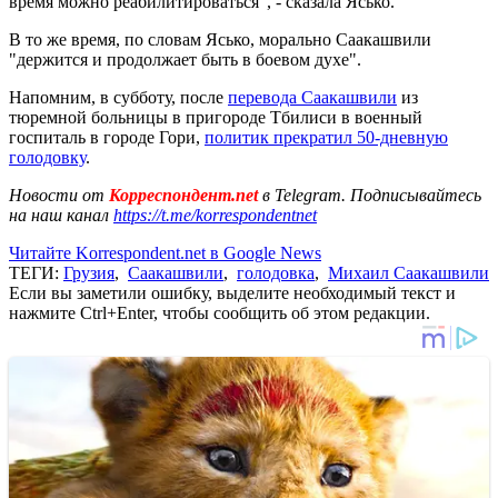
время можно реабилитироваться", - сказала Ясько.
В то же время, по словам Ясько, морально Саакашвили
"держится и продолжает быть в боевом духе".
Напомним, в субботу, после
перевода Саакашвили
из
тюремной больницы в пригороде Тбилиси в военный
госпиталь в городе Гори,
политик прекратил 50-дневную
голодовку
.
Новости от
Корреспондент.net
в Telegram. Подписывайтесь
на наш канал
https://t.me/korrespondentnet
Читайте Korrespondent.net в Google News
ТЕГИ:
Грузия
,
Саакашвили
,
голодовка
,
Михаил Саакашвили
Если вы заметили ошибку, выделите необходимый текст и
нажмите Ctrl+Enter, чтобы сообщить об этом редакции.