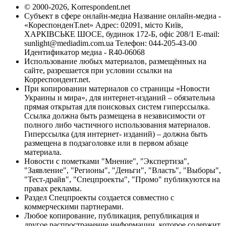
© 2000-2026, Korrespondent.net
Субъект в сфере онлайн-медиа Название онлайн-медиа -
«КореспонденТ.net» Адрес: 02091, місто Київ,
ХАРКІВСЬКЕ ШОСЕ, будинок 172-Б, офіс 208/1 E-mail:
sunlight@mediadim.com.ua
Телефон: 044-205-43-00
Идентификатор медиа - R40-06068
Использование любых материалов, размещённых на
сайте, разрешается при условии ссылки на
Корреспондент.net.
При копировании материалов со страницы «Новости
Украины и мира», для интернет-изданий – обязательна
прямая открытая для поисковых систем гиперссылка.
Ссылка должна быть размещена в независимости от
полного либо частичного использования материалов.
Гиперссылка (для интернет- изданий) – должна быть
размещена в подзаголовке или в первом абзаце
материала.
Новости с пометками "Мнение", "Экспертиза",
"Заявление", "Регионы", "Деньги", "Власть", "Выборы",
"Тест-драйв", "Спецпроекты", "Промо" публикуются на
правах рекламы.
Раздел Спецпроекты создается совместно с
коммерческими партнерами.
Любое копирование, публикация, републикация и
другое распространение информации, которое содержит