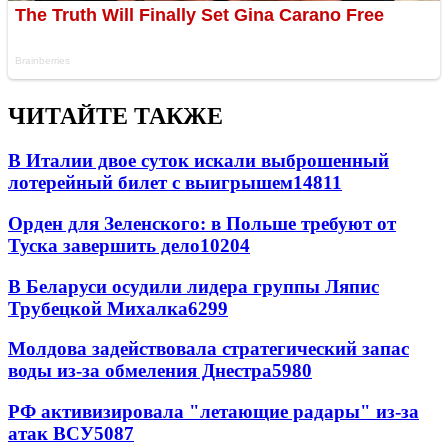
ЧИТАЙТЕ ТАКЖЕ
В Италии двое суток искали выброшенный
лотерейный билет с выигрышем
14811
Орден для Зеленского: в Польше требуют от
Туска завершить дело
10204
В Беларуси осудили лидера группы Ляпис
Трубецкой Михалка
6299
Молдова задействовала стратегический запас
воды из-за обмеления Днестра
5980
РФ активизировала "летающие радары" из-за
атак ВСУ
5087