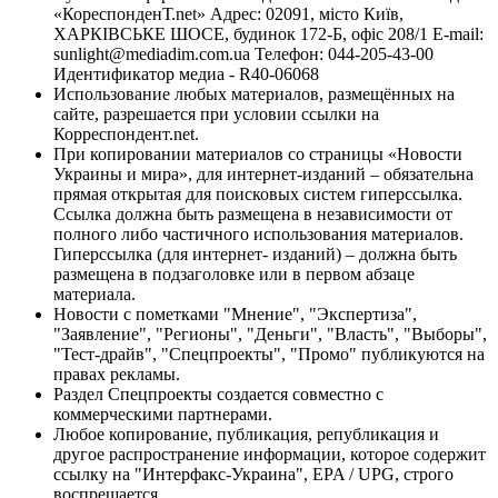
«КореспонденТ.net» Адрес: 02091, місто Київ,
ХАРКІВСЬКЕ ШОСЕ, будинок 172-Б, офіс 208/1 E-mail:
sunlight@mediadim.com.ua
Телефон: 044-205-43-00
Идентификатор медиа - R40-06068
Использование любых материалов, размещённых на
сайте, разрешается при условии ссылки на
Корреспондент.net.
При копировании материалов со страницы «Новости
Украины и мира», для интернет-изданий – обязательна
прямая открытая для поисковых систем гиперссылка.
Ссылка должна быть размещена в независимости от
полного либо частичного использования материалов.
Гиперссылка (для интернет- изданий) – должна быть
размещена в подзаголовке или в первом абзаце
материала.
Новости с пометками "Мнение", "Экспертиза",
"Заявление", "Регионы", "Деньги", "Власть", "Выборы",
"Тест-драйв", "Спецпроекты", "Промо" публикуются на
правах рекламы.
Раздел Спецпроекты создается совместно с
коммерческими партнерами.
Любое копирование, публикация, републикация и
другое распространение информации, которое содержит
ссылку на "Интерфакс-Украина", EPA / UPG, строго
воспрещается.