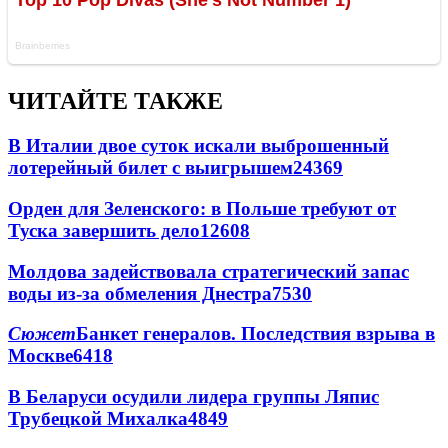
ЧИТАЙТЕ ТАКЖЕ
В Италии двое суток искали выброшенный
лотерейный билет с выигрышем
24369
Орден для Зеленского: в Польше требуют от
Туска завершить дело
12608
Молдова задействовала стратегический запас
воды из-за обмеления Днестра
7530
Сюжет
Банкет генералов. Последствия взрыва в
Москве
6418
В Беларуси осудили лидера группы Ляпис
Трубецкой Михалка
4849