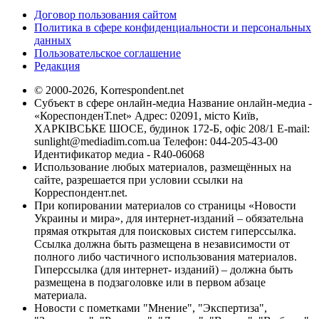
Договор пользования сайтом
Политика в сфере конфиденциальности и персональных
данных
Пользовательское соглашение
Редакция
© 2000-2026, Korrespondent.net
Субъект в сфере онлайн-медиа Название онлайн-медиа -
«КореспонденТ.net» Адрес: 02091, місто Київ,
ХАРКІВСЬКЕ ШОСЕ, будинок 172-Б, офіс 208/1 E-mail:
sunlight@mediadim.com.ua
Телефон: 044-205-43-00
Идентификатор медиа - R40-06068
Использование любых материалов, размещённых на
сайте, разрешается при условии ссылки на
Корреспондент.net.
При копировании материалов со страницы «Новости
Украины и мира», для интернет-изданий – обязательна
прямая открытая для поисковых систем гиперссылка.
Ссылка должна быть размещена в независимости от
полного либо частичного использования материалов.
Гиперссылка (для интернет- изданий) – должна быть
размещена в подзаголовке или в первом абзаце
материала.
Новости с пометками "Мнение", "Экспертиза",