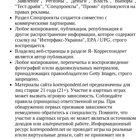
"Заявление", "Регионы", "Деньги", "Власть", "Выборы",
"Тест-драйв", "Спецпроекты", "Промо" публикуются на
правах рекламы.
Раздел Спецпроекты создается совместно с
коммерческими партнерами.
Любое копирование, публикация, републикация и
другое распространение информации, которое содержит
ссылку на "Интерфакс-Украина", EPA / UPG, строго
воспрещается.
Владелец веб-страницы в разделе Я- Корреспондент
является автор публикации.
Любое копирование, перепечатка и воспроизведение
фотографий и/или аудиовизуальных материалов,
принадлежащих правообладателю Getty Images, строго
запрещено.
Материалы сайта korrespondent.net предназначены для
лиц старше 21 года (21+). Участие в азартных играх
может вызвать игровую зависимость. Соблюдайте
правила (принципы) ответственной игры. При
обнаружении первых признаков зависимости
немедленно обратитесь к специалисту. Помните, что
участие в азартных играх не может являться источником
доходов или альтернативой работе. Информационный
ресурс korrespondent.net не проводит игры на реальные
и/или виртуальные деньги, сайт не принимает ни в