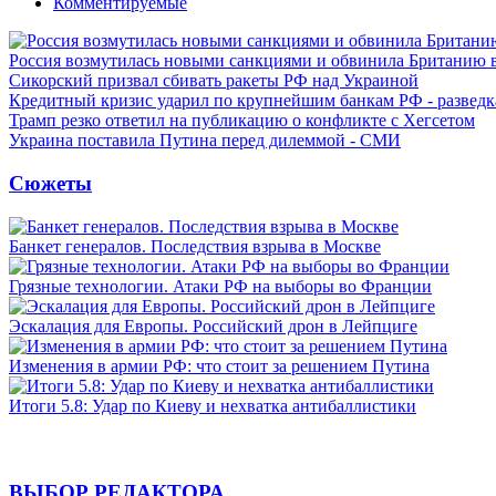
Комментируемые
Россия возмутилась новыми санкциями и обвинила Британию 
Сикорский призвал сбивать ракеты РФ над Украиной
Кредитный кризис ударил по крупнейшим банкам РФ - разведк
Трамп резко ответил на публикацию о конфликте с Хегсетом
Украина поставила Путина перед дилеммой - СМИ
Сюжеты
Банкет генералов. Последствия взрыва в Москве
Грязные технологии. Атаки РФ на выборы во Франции
Эскалация для Европы. Российский дрон в Лейпциге
Изменения в армии РФ: что стоит за решением Путина
Итоги 5.8: Удар по Киеву и нехватка антибаллистики
ВЫБОР РЕДАКТОРА