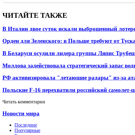
ЧИТАЙТЕ ТАКЖЕ
В Италии двое суток искали выброшенный лоте
Орден для Зеленского: в Польше требуют от Туск
В Беларуси осудили лидера группы Ляпис Трубе
Молдова задействовала стратегический запас вод
РФ активизировала "летающие радары" из-за а
Польские F-16 перехватили российский самолет-
Читать комментарии
Новости мира
Последние
Популярные