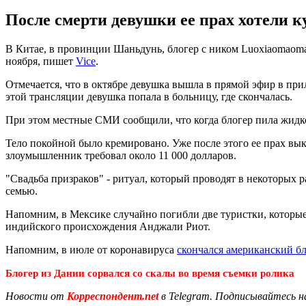
После смерти девушки ее прах хотели к
В Китае, в провинции Шаньдунь, блогер с ником Luoxiaomaomao
ноября, пишет
Vice
.
Отмечается, что в октябре девушка вышла в прямой эфир в при
этой трансляции девушка попала в больницу, где скончалась.
При этом местные СМИ сообщили, что когда блогер пила жидко
Тело покойной было кремировано. Уже после этого ее прах выкр
злоумышленник требовал около 11 000 долларов.
"Свадьба призраков" - ритуал, который проводят в некоторых 
семью.
Напомним, в Мексике случайно погибли две туристки, которы
индийского происхождения Анджали Риот.
Напомним, в июле от коронавируса
скончался американский б
Блогер из Дании сорвался со скалы во время съемки ролика
Новости от
Корреспондент.net
в Telegram. Подписывайтесь н