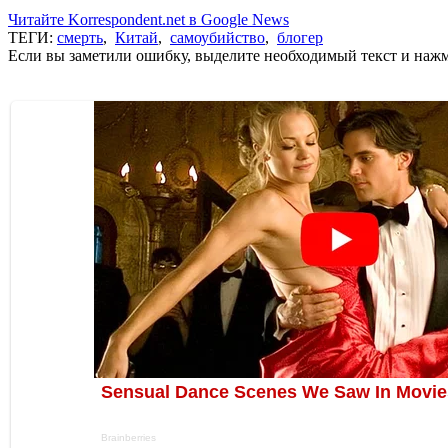
Читайте Korrespondent.net в Google News
ТЕГИ:
смерть
,
Китай
,
самоубийство
,
блогер
Если вы заметили ошибку, выделите необходимый текст и нажми