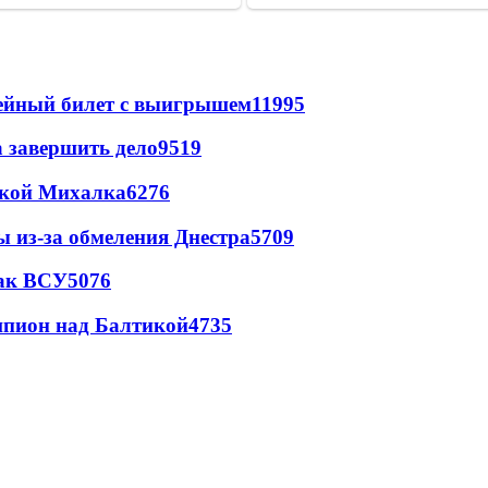
рейный билет с выигрышем
11995
а завершить дело
9519
цкой Михалка
6276
ы из-за обмеления Днестра
5709
так ВСУ
5076
шпион над Балтикой
4735