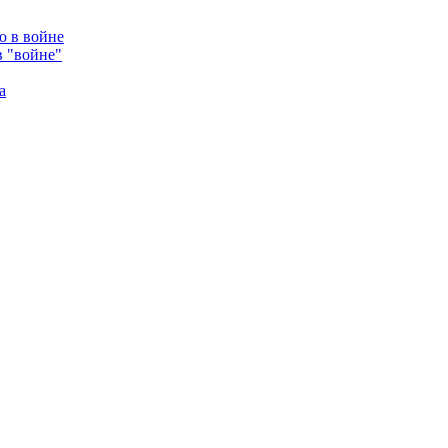
в "войне"
а