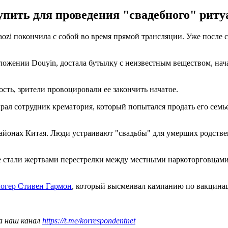
упить для проведения "свадебного" риту
zi покончила с собой во время прямой трансляции. Уже после с
ложении Douyin, достала бутылку с неизвестным веществом, нача
сть, зрители провоцировали ее закончить начатое.
ал сотрудник крематория, который попытался продать его семье, 
районах Китая. Люди устраивают "свадьбы" для умерших родствен
е стали жертвами перестрелки между местными наркоторговцам
логер Стивен Гармон
, который высмеивал кампанию по вакцина
а наш канал
https://t.me/korrespondentnet