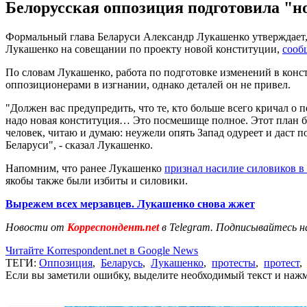
Белорусская оппозиция подготовила "н
Формальный глава Беларуси Александр Лукашенко утверждает, 
Лукашенко на совещании по проекту новой конституции,
сооб
По словам Лукашенко, работа по подготовке изменений в кон
оппозиционерами в изгнании, однако деталей он не привел.
"Должен вас предупредить, что те, кто больше всего кричал о пе
надо новая конституция… Это посмешище полное. Этот план бе
человек, читаю и думаю: неужели опять Запад одуреет и даст п
Беларуси", - сказал Лукашенко.
Напомним, что ранее Лукашенко
признал насилие силовиков 
якобы также были избиты и силовики.
Вырежем всех мерзавцев. Лукашенко снова жжет
Новости от
Корреспондент.net
в Telegram. Подписывайтесь н
Читайте Korrespondent.net в Google News
ТЕГИ:
Оппозиция
,
Беларусь
,
Лукашенко
,
протесты
,
протест
Если вы заметили ошибку, выделите необходимый текст и нажми