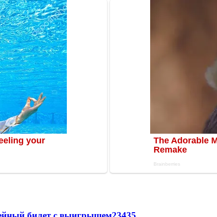
рейный билет с выигрышем
23435