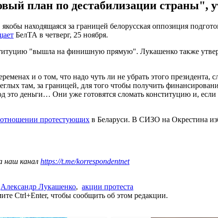
овый план по дестабилизации страны", 
якобы находящаяся за границей белорусская оппозиция подгото
щает
БелТА в четверг, 25 ноября.
ституцию "вышла на финишную прямую". Лукашенко также утверж
ременах и о том, что надо чуть ли не убрать этого президента, сл
глых там, за границей, для того чтобы получить финансировани
од это деньги… Они уже готовятся сломать конституцию и, если 
в отношении протестующих
в Беларуси. В СИЗО на Окрестина из
а наш канал
https://t.me/korrespondentnet
,
Александр Лукашенко
,
акции протеста
те Ctrl+Enter, чтобы сообщить об этом редакции.