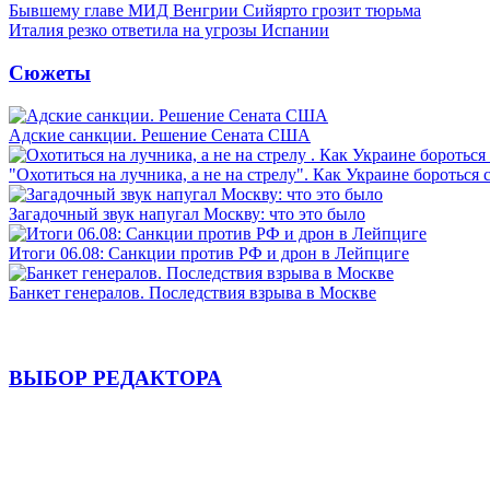
Бывшему главе МИД Венгрии Сийярто грозит тюрьма
Италия резко ответила на угрозы Испании
Сюжеты
Адские санкции. Решение Сената США
"Охотиться на лучника, а не на стрелу". Как Украине бороться 
Загадочный звук напугал Москву: что это было
Итоги 06.08: Санкции против РФ и дрон в Лейпциге
Банкет генералов. Последствия взрыва в Москве
ВЫБОР РЕДАКТОРА