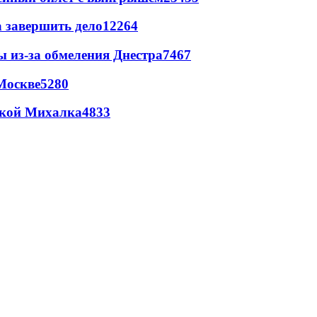
а завершить дело
12264
ы из-за обмеления Днестра
7467
Москве
5280
цкой Михалка
4833