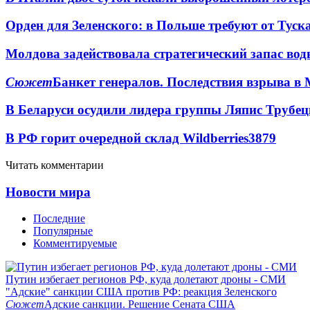
Орден для Зеленского: в Польше требуют от Туск
Молдова задействовала стратегический запас вод
Сюжет
Банкет генералов. Последствия взрыва в 
В Беларуси осудили лидера группы Ляпис Трубе
В РФ горит очередной склад Wildberries
3879
Читать комментарии
Новости мира
Последние
Популярные
Комментируемые
Путин избегает регионов РФ, куда долетают дроны - СМИ
"Адские" санкции США против РФ: реакция Зеленского
Сюжет
Адские санкции. Решение Сената США