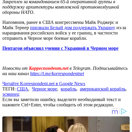
Закреплен за командованием 65-й оперативной группы в
поддержку архитектуры комплексной противовоздушной
обороны НАТО.
Напомним, ранее в США конгрессмены Майк Роджерс и
Майк Тернер
призвали Белый дом поддержать Украину
из-за
наращивания российских войск у ее границ, в частности
отправить в Черное море боевые корабли.
Пентагон объяснил учения с Украиной в Черном море
Новости от
Корреспондент.net
в Telegram. Подписывайтесь
на наш канал
https://t.me/korrespondentnet
Читайте Korrespondent.net в Google News
ТЕГИ:
США
,
Черное море
,
корабль
,
американский корабль
,
эсминец
Если вы заметили ошибку, выделите необходимый текст и
нажмите Ctrl+Enter, чтобы сообщить об этом редакции.