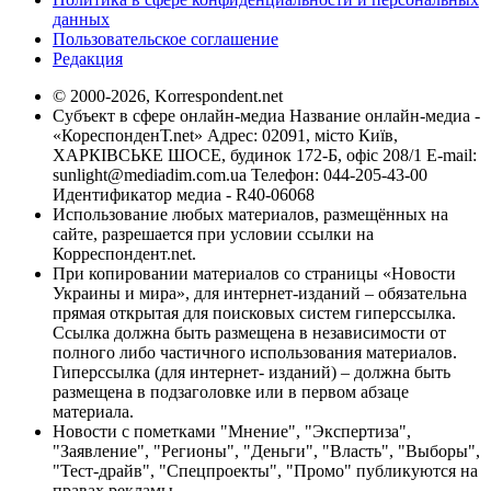
данных
Пользовательское соглашение
Редакция
© 2000-2026, Korrespondent.net
Субъект в сфере онлайн-медиа Название онлайн-медиа -
«КореспонденТ.net» Адрес: 02091, місто Київ,
ХАРКІВСЬКЕ ШОСЕ, будинок 172-Б, офіс 208/1 E-mail:
sunlight@mediadim.com.ua
Телефон: 044-205-43-00
Идентификатор медиа - R40-06068
Использование любых материалов, размещённых на
сайте, разрешается при условии ссылки на
Корреспондент.net.
При копировании материалов со страницы «Новости
Украины и мира», для интернет-изданий – обязательна
прямая открытая для поисковых систем гиперссылка.
Ссылка должна быть размещена в независимости от
полного либо частичного использования материалов.
Гиперссылка (для интернет- изданий) – должна быть
размещена в подзаголовке или в первом абзаце
материала.
Новости с пометками "Мнение", "Экспертиза",
"Заявление", "Регионы", "Деньги", "Власть", "Выборы",
"Тест-драйв", "Спецпроекты", "Промо" публикуются на
правах рекламы.