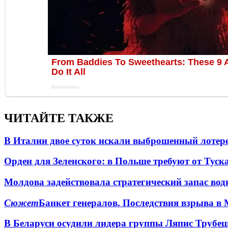
ЧИТАЙТЕ ТАКЖЕ
В Италии двое суток искали выброшенный лоте
Орден для Зеленского: в Польше требуют от Туск
Молдова задействовала стратегический запас вод
Сюжет
Банкет генералов. Последствия взрыва в 
В Беларуси осудили лидера группы Ляпис Трубе