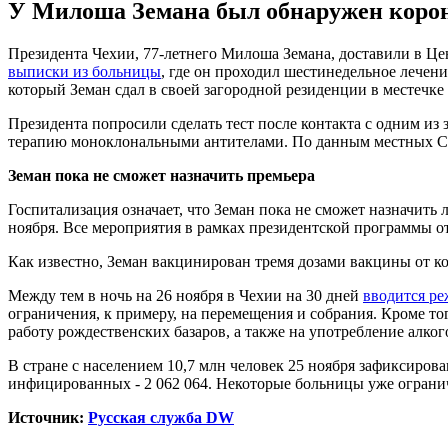
У Милоша Земана был обнаружен корона
Президента Чехии, 77-летнего Милоша Земана, доставили в Це
выписки из больницы
, где он проходил шестинедельное лечение
который Земан сдал в своей загородной резиденции в местечке
Президента попросили сделать тест после контакта с одним из
терапию моноклональными антителами. По данным местных СМ
Земан пока не сможет назначить премьера
Госпитализация означает, что Земан пока не сможет назначить
ноября. Все мероприятия в рамках президентской программы о
Как известно, Земан вакцинирован тремя дозами вакцины от к
Между тем в ночь на 26 ноября в Чехии на 30 дней
вводится р
ограничения, к примеру, на перемещения и собрания. Кроме тог
работу рождественских базаров, а также на употребление алког
В стране с населением 10,7 млн человек 25 ноября зафиксиров
инфицированных - 2 062 064. Некоторые больницы уже ограни
Источник:
Русская служба DW