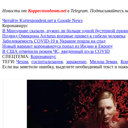
Новости от
Корреспондент.net
в Telegram. Подписывайтесь н
Читайте Korrespondent.net в Google News
Коронавирус
В Минздраве сказали, нужно ли больше одной бустерной прив
Подвид Омикрона Arcturus впервые привел к гибели человека
Заболеваемость COVID-19 в Украине пошла на спад
Новый вариант коронавируса попал из Индии в Европу
В США отменили режим ЧС, введенный из-за COVID
СПЕЦТЕМА:
Коронавирус
ТЕГИ:
Чехия
,
госпитализация
,
заражение
,
Милош Земан
,
Кор
Если вы заметили ошибку, выделите необходимый текст и нажми