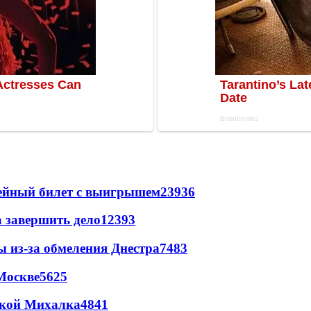
рейный билет с выигрышем
23936
а завершить дело
12393
ы из-за обмеления Днестра
7483
Москве
5625
цкой Михалка
4841