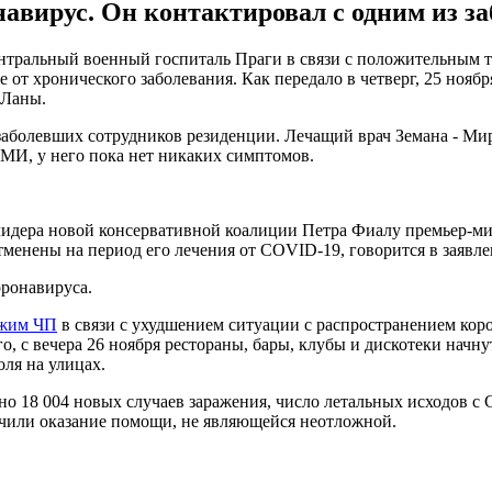
вирус. Он контактировал с одним из за
нтральный военный госпиталь Праги в связи с положительным те
 от хронического заболевания. Как передало в четверг, 25 ноября
 Ланы.
 заболевших сотрудников резиденции. Лечащий врач Земана - Мир
И, у него пока нет никаких симптомов.
 лидера новой консервативной коалиции Петра Фиалу премьер-мин
тменены на период его лечения от COVID-19, говорится в заявл
оронавируса.
ежим ЧП
в связи с ухудшением ситуации с распространением кор
о, с вечера 26 ноября рестораны, бары, клубы и дискотеки начну
оля на улицах.
ано 18 004 новых случаев заражения, число летальных исходов с
чили оказание помощи, не являющейся неотложной.