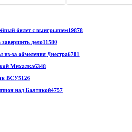
рейный билет с выигрышем
19878
а завершить дело
11580
ы из-за обмеления Днестра
6781
цкой Михалка
6348
так ВСУ
5126
шпион над Балтикой
4757