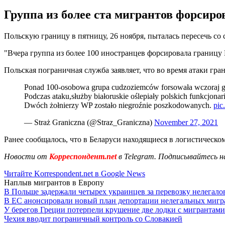
Группа из более ста мигрантов форсиро
Польскую границу в пятницу, 26 ноября, пыталась пересечь со 
"Вчера группа из более 100 иностранцев форсировала границу
Польская пограничная служба заявляет, что во время атаки гр
Ponad 100-osobowa grupa cudzoziemców forsowała wczoraj g
Podczas ataku,służby białoruskie oślepiały polskich funkcjonari
Dwóch żołnierzy WP zostało niegroźnie poszkodowanych.
pic
— Straż Graniczna (@Straz_Graniczna)
November 27, 2021
Ранее сообщалось, что в Беларуси находящиеся в логистическо
Новости от
Корреспондент.net
в Telegram. Подписывайтесь н
Читайте Korrespondent.net в Google News
Наплыв мигрантов в Европу
В Польше задержали четырех украинцев за перевозку нелегало
В ЕС анонсировали новый план депортации нелегальных мигр
У берегов Греции потерпели крушение две лодки с мигрантами
Чехия вводит пограничный контроль со Словакией