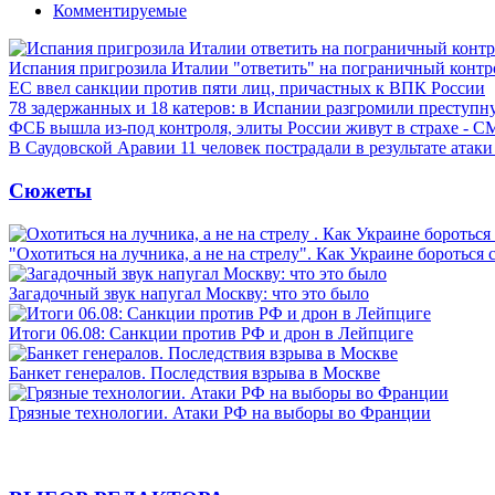
Комментируемые
Испания пригрозила Италии "ответить" на пограничный контр
ЕС ввел санкции против пяти лиц, причастных к ВПК России
78 задержанных и 18 катеров: в Испании разгромили преступн
ФСБ вышла из-под контроля, элиты России живут в страхе - 
В Саудовской Аравии 11 человек пострадали в результате атаки
Сюжеты
"Охотиться на лучника, а не на стрелу". Как Украине бороться 
Загадочный звук напугал Москву: что это было
Итоги 06.08: Санкции против РФ и дрон в Лейпциге
Банкет генералов. Последствия взрыва в Москве
Грязные технологии. Атаки РФ на выборы во Франции