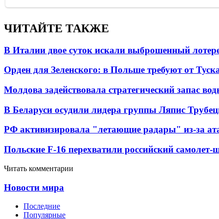
ЧИТАЙТЕ ТАКЖЕ
В Италии двое суток искали выброшенный лоте
Орден для Зеленского: в Польше требуют от Туск
Молдова задействовала стратегический запас вод
В Беларуси осудили лидера группы Ляпис Трубе
РФ активизировала "летающие радары" из-за а
Польские F-16 перехватили российский самолет-
Читать комментарии
Новости мира
Последние
Популярные