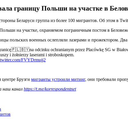
вала границу Польши на участке в Белов
стороны Беларуси группа из более 100 мигрантов. Об этом в Twit
 Польши на участке, охраняемом пограничным постом в Беловежс
аницы польских военных ослепляли лазерами и прожектором. Два
ranicę🇵🇱🇧🇾na odcinku ochranianym przez Placówkę SG w Białow
uszy i żołnierzy laserami i stroboskopem.
.twitter.com/FVYDrmujj2
м центре Брузги
мигранты устроили митинг
, они требовали проп
а наш канал
https://t.me/korrespondentnet
в
антов