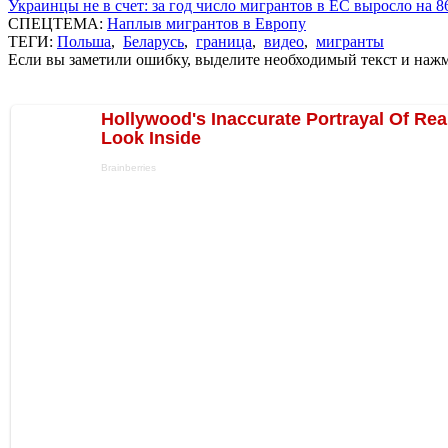
Украинцы не в счет: за год число мигрантов в ЕС выросло на 
СПЕЦТЕМА:
Наплыв мигрантов в Европу
ТЕГИ:
Польша
,
Беларусь
,
граница
,
видео
,
мигранты
Если вы заметили ошибку, выделите необходимый текст и нажми