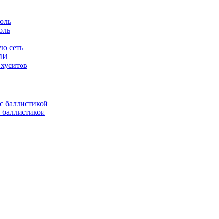
оль
ую сеть
СМИ
 хуситов
с баллистикой