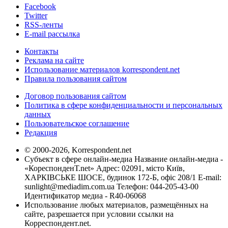
Facebook
Twitter
RSS-ленты
E-mail рассылка
Контакты
Реклама на сайте
Использование материалов korrespondent.net
Правила пользования сайтом
Договор пользования сайтом
Политика в сфере конфиденциальности и персональных
данных
Пользовательское соглашение
Редакция
© 2000-2026, Korrespondent.net
Субъект в сфере онлайн-медиа Название онлайн-медиа -
«КореспонденТ.net» Адрес: 02091, місто Київ,
ХАРКІВСЬКЕ ШОСЕ, будинок 172-Б, офіс 208/1 E-mail:
sunlight@mediadim.com.ua
Телефон: 044-205-43-00
Идентификатор медиа - R40-06068
Использование любых материалов, размещённых на
сайте, разрешается при условии ссылки на
Корреспондент.net.