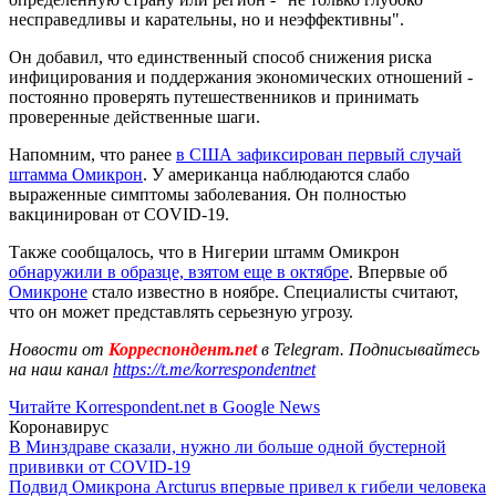
несправедливы и карательны, но и неэффективны".
Он добавил, что единственный способ снижения риска
инфицирования и поддержания экономических отношений -
постоянно проверять путешественников и принимать
проверенные действенные шаги.
Напомним, что ранее
в США зафиксирован первый случай
штамма Омикрон
. У американца наблюдаются слабо
выраженные симптомы заболевания. Он полностью
вакцинирован от COVID-19.
Также сообщалось, что в Нигерии штамм Омикрон
обнаружили в образце, взятом еще в октябре
. Впервые об
Омикроне
стало известно в ноябре. Специалисты считают,
что он может представлять серьезную угрозу.
Новости от
Корреспондент.net
в Telegram. Подписывайтесь
на наш канал
https://t.me/korrespondentnet
Читайте Korrespondent.net в Google News
Коронавирус
В Минздраве сказали, нужно ли больше одной бустерной
прививки от COVID-19
Подвид Омикрона Arcturus впервые привел к гибели человека