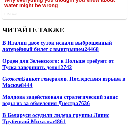
ЧИТАЙТЕ ТАКЖЕ
В Италии двое суток искали выброшенный
лотерейный билет с выигрышем
24468
Орден для Зеленского: в Польше требуют от
Туска завершить дело
12742
Сюжет
Банкет генералов. Последствия взрыва в
Москве
8444
Молдова задействовала стратегический запас
воды из-за обмеления Днестра
7636
В Беларуси осудили лидера группы Ляпис
Трубецкой Михалка
4861