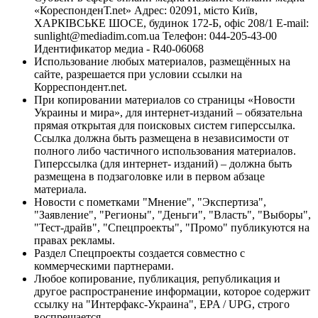
«КореспонденТ.net» Адрес: 02091, місто Київ,
ХАРКІВСЬКЕ ШОСЕ, будинок 172-Б, офіс 208/1 E-mail:
sunlight@mediadim.com.ua
Телефон: 044-205-43-00
Идентификатор медиа - R40-06068
Использование любых материалов, размещённых на
сайте, разрешается при условии ссылки на
Корреспондент.net.
При копировании материалов со страницы «Новости
Украины и мира», для интернет-изданий – обязательна
прямая открытая для поисковых систем гиперссылка.
Ссылка должна быть размещена в независимости от
полного либо частичного использования материалов.
Гиперссылка (для интернет- изданий) – должна быть
размещена в подзаголовке или в первом абзаце
материала.
Новости с пометками "Мнение", "Экспертиза",
"Заявление", "Регионы", "Деньги", "Власть", "Выборы",
"Тест-драйв", "Спецпроекты", "Промо" публикуются на
правах рекламы.
Раздел Спецпроекты создается совместно с
коммерческими партнерами.
Любое копирование, публикация, републикация и
другое распространение информации, которое содержит
ссылку на "Интерфакс-Украина", EPA / UPG, строго
воспрещается.