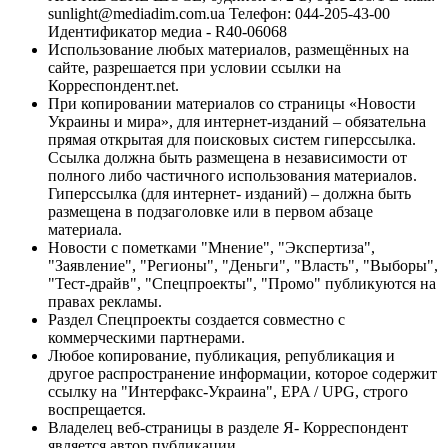
sunlight@mediadim.com.ua
Телефон: 044-205-43-00
Идентификатор медиа - R40-06068
Использование любых материалов, размещённых на
сайте, разрешается при условии ссылки на
Корреспондент.net.
При копировании материалов со страницы «Новости
Украины и мира», для интернет-изданий – обязательна
прямая открытая для поисковых систем гиперссылка.
Ссылка должна быть размещена в независимости от
полного либо частичного использования материалов.
Гиперссылка (для интернет- изданий) – должна быть
размещена в подзаголовке или в первом абзаце
материала.
Новости с пометками "Мнение", "Экспертиза",
"Заявление", "Регионы", "Деньги", "Власть", "Выборы",
"Тест-драйв", "Спецпроекты", "Промо" публикуются на
правах рекламы.
Раздел Спецпроекты создается совместно с
коммерческими партнерами.
Любое копирование, публикация, републикация и
другое распространение информации, которое содержит
ссылку на "Интерфакс-Украина", EPA / UPG, строго
воспрещается.
Владелец веб-страницы в разделе Я- Корреспондент
является автор публикации.