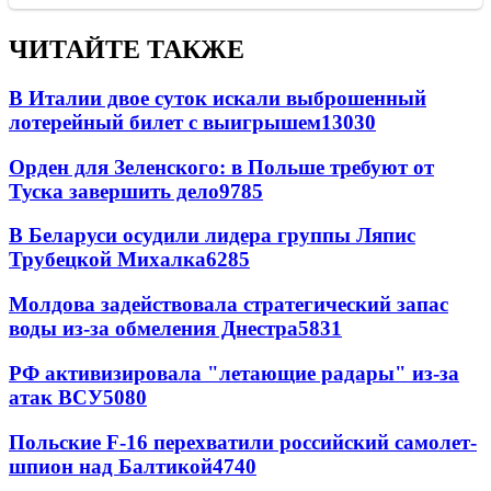
ЧИТАЙТЕ ТАКЖЕ
В Италии двое суток искали выброшенный
лотерейный билет с выигрышем
13030
Орден для Зеленского: в Польше требуют от
Туска завершить дело
9785
В Беларуси осудили лидера группы Ляпис
Трубецкой Михалка
6285
Молдова задействовала стратегический запас
воды из-за обмеления Днестра
5831
РФ активизировала "летающие радары" из-за
атак ВСУ
5080
Польские F-16 перехватили российский самолет-
шпион над Балтикой
4740