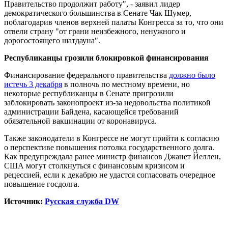
Правительство продолжит работу", - заявил лидер
демократического большинства в Сенате Чак Шумер,
поблагодарив членов верхней палаты Конгресса за то, что они
отвели страну "от грани неизбежного, ненужного и
дорогостоящего шатдауна".
Республиканцы грозили блокировкой финансирования
Финансирование федерального правительства
должно было
истечь 3 декабря
в полночь по местному времени, но
некоторые республиканцы в Сенате пригрозили
заблокировать законопроект из-за недовольства политикой
администрации Байдена, касающейся требований
обязательной вакцинации от коронавируса.
Также законодатели в Конгрессе не могут прийти к согласию
о перспективе повышения потолка государственного долга.
Как предупреждала ранее министр финансов Джанет Йеллен,
США могут столкнуться с финансовым кризисом и
рецессией, если к декабрю не удастся согласовать очередное
повышение госдолга.
Источник:
Русская служба DW