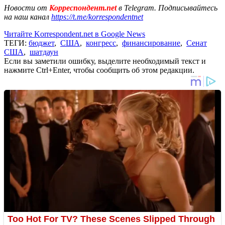
Новости от
Корреспондент.net
в Telegram. Подписывайтесь
на наш канал
https://t.me/korrespondentnet
Читайте Korrespondent.net в Google News
ТЕГИ:
бюджет
,
США
,
конгресс
,
финансирование
,
Сенат
США
,
шатдаун
Если вы заметили ошибку, выделите необходимый текст и
нажмите Ctrl+Enter, чтобы сообщить об этом редакции.