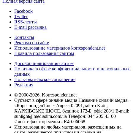
Полная версия сайта
Facebook
Twitter
RSS-ленты
E-mail рассылка
Контакты
Реклама на сайте
Использование материалов korrespondent.net
Правила пользования сайтом
Договор пользования сайтом
Политика в сфере конфиденциальности и персональных
данных
Пользовательское соглашение
Редакция
© 2000-2026, Korrespondent.net
Субъект в сфере онлайн-медиа Название онлайн-медиа -
«КореспонденТ.net» Адрес: 02091, місто Київ,
ХАРКІВСЬКЕ ШОСЕ, будинок 172-Б, офіс 208/1 E-mail:
sunlight@mediadim.com.ua
Телефон: 044-205-43-00
Идентификатор медиа - R40-06068
Использование любых материалов, размещённых на
сайте, разрешается при условии ссылки на