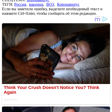
ТЕГИ:
Россия
,
вакцина
,
ВОЗ
,
Коронавирус
Если вы заметили ошибку, выделите необходимый текст и
нажмите Ctrl+Enter, чтобы сообщить об этом редакции.