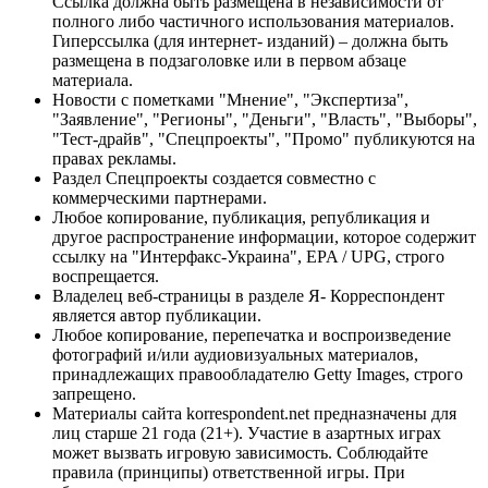
Ссылка должна быть размещена в независимости от
полного либо частичного использования материалов.
Гиперссылка (для интернет- изданий) – должна быть
размещена в подзаголовке или в первом абзаце
материала.
Новости с пометками "Мнение", "Экспертиза",
"Заявление", "Регионы", "Деньги", "Власть", "Выборы",
"Тест-драйв", "Спецпроекты", "Промо" публикуются на
правах рекламы.
Раздел Спецпроекты создается совместно с
коммерческими партнерами.
Любое копирование, публикация, републикация и
другое распространение информации, которое содержит
ссылку на "Интерфакс-Украина", EPA / UPG, строго
воспрещается.
Владелец веб-страницы в разделе Я- Корреспондент
является автор публикации.
Любое копирование, перепечатка и воспроизведение
фотографий и/или аудиовизуальных материалов,
принадлежащих правообладателю Getty Images, строго
запрещено.
Материалы сайта korrespondent.net предназначены для
лиц старше 21 года (21+). Участие в азартных играх
может вызвать игровую зависимость. Соблюдайте
правила (принципы) ответственной игры. При