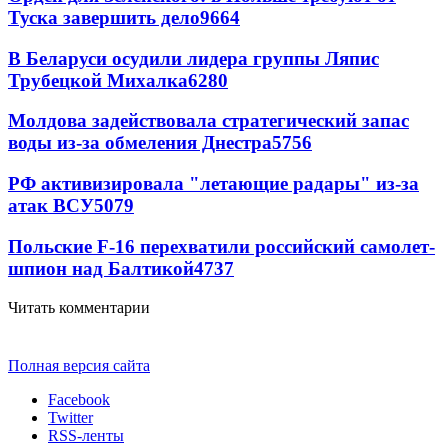
Туска завершить дело
9664
В Беларуси осудили лидера группы Ляпис
Трубецкой Михалка
6280
Молдова задействовала стратегический запас
воды из-за обмеления Днестра
5756
РФ активизировала "летающие радары" из-за
атак ВСУ
5079
Польские F-16 перехватили российский самолет-
шпион над Балтикой
4737
Читать комментарии
Полная версия сайта
Facebook
Twitter
RSS-ленты