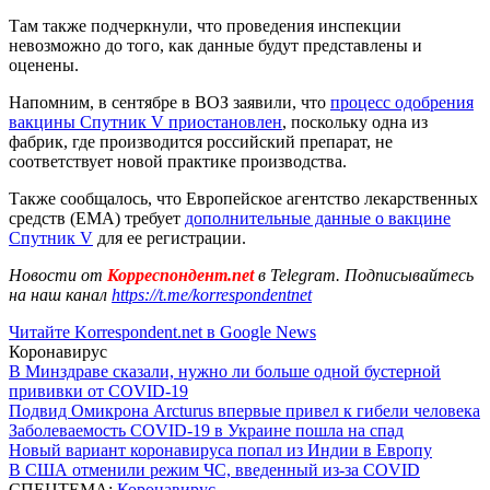
Там также подчеркнули, что проведения инспекции
невозможно до того, как данные будут представлены и
оценены.
Напомним, в сентябре в ВОЗ заявили, что
процесс одобрения
вакцины Спутник V приостановлен
, поскольку одна из
фабрик, где производится российский препарат, не
соответствует новой практике производства.
Также сообщалось, что Европейское агентство лекарственных
средств (EMA) требует
дополнительные данные о вакцине
Спутник V
для ее регистрации.
Новости от
Корреспондент.net
в Telegram. Подписывайтесь
на наш канал
https://t.me/korrespondentnet
Читайте Korrespondent.net в Google News
Коронавирус
В Минздраве сказали, нужно ли больше одной бустерной
прививки от COVID-19
Подвид Омикрона Arcturus впервые привел к гибели человека
Заболеваемость COVID-19 в Украине пошла на спад
Новый вариант коронавируса попал из Индии в Европу
В США отменили режим ЧС, введенный из-за COVID
СПЕЦТЕМА:
Коронавирус