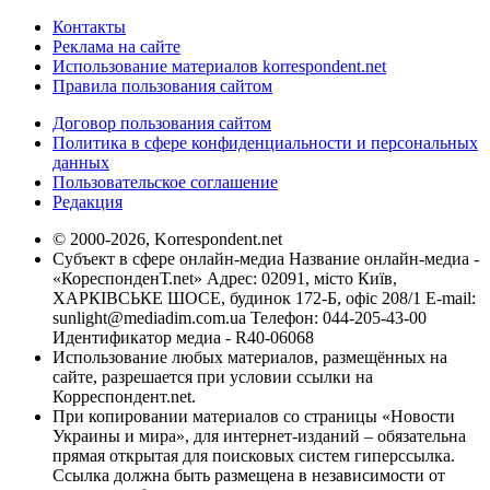
Контакты
Реклама на сайте
Использование материалов korrespondent.net
Правила пользования сайтом
Договор пользования сайтом
Политика в сфере конфиденциальности и персональных
данных
Пользовательское соглашение
Редакция
© 2000-2026, Korrespondent.net
Субъект в сфере онлайн-медиа Название онлайн-медиа -
«КореспонденТ.net» Адрес: 02091, місто Київ,
ХАРКІВСЬКЕ ШОСЕ, будинок 172-Б, офіс 208/1 E-mail:
sunlight@mediadim.com.ua
Телефон: 044-205-43-00
Идентификатор медиа - R40-06068
Использование любых материалов, размещённых на
сайте, разрешается при условии ссылки на
Корреспондент.net.
При копировании материалов со страницы «Новости
Украины и мира», для интернет-изданий – обязательна
прямая открытая для поисковых систем гиперссылка.
Ссылка должна быть размещена в независимости от