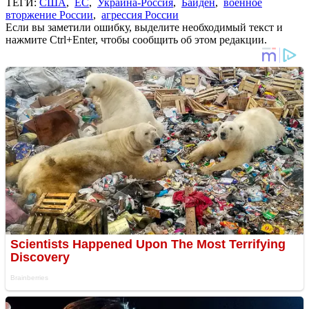
ТЕГИ:
США
,
ЕС
,
Украина-Россия
,
Байден
,
военное
вторжение России
,
агрессия России
Если вы заметили ошибку, выделите необходимый текст и
нажмите Ctrl+Enter, чтобы сообщить об этом редакции.