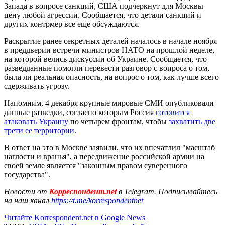
Запада в вопросе санкций, США подчеркнут для Москвы
цену любой агрессии. Сообщается, что детали санкций и
других контрмер все еще обсуждаются.
Раскрытие ранее секретных деталей началось в начале ноября
в преддверии встречи министров НАТО на прошлой неделе,
на которой велись дискуссии об Украине. Сообщается, что
разведданные помогли перевести разговор с вопроса о том,
была ли реальная опасность, на вопрос о том, как лучше всего
сдерживать угрозу.
Напомним, 4 декабря крупные мировые СМИ опубликовали
данные разведки, согласно которым Россия
готовится
атаковать Украину
по четырем фронтам, чтобы
захватить две
трети ее территории
.
В ответ на это в Москве заявили, что их впечатлил "масштаб
наглости и вранья", а передвижение российской армии на
своей земле является "законным правом суверенного
государства".
Новости от
Корреспондент.net
в Telegram. Подписывайтесь
на наш канал
https://t.me/korrespondentnet
Читайте Korrespondent.net в Google News