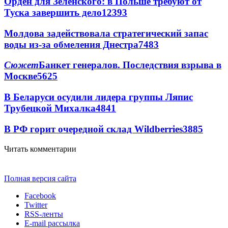
Орден для Зеленского: в Польше требуют от
Туска завершить дело
12393
Молдова задействовала стратегический запас
воды из-за обмеления Днестра
7483
Сюжет
Банкет генералов. Последствия взрыва в
Москве
5625
В Беларуси осудили лидера группы Ляпис
Трубецкой Михалка
4841
В РФ горит очередной склад Wildberries
3885
Читать комментарии
Полная версия сайта
Facebook
Twitter
RSS-ленты
E-mail рассылка