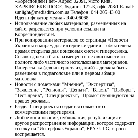
«КореспонденТ.net» Адрес: 02091, місто Київ,
ХАРКІВСЬКЕ ШОСЕ, будинок 172-Б, офіс 208/1 E-mail:
sunlight@mediadim.com.ua
Телефон: 044-205-43-00
Идентификатор медиа - R40-06068
Использование любых материалов, размещённых на
сайте, разрешается при условии ссылки на
Корреспондент.net.
При копировании материалов со страницы «Новости
Украины и мира», для интернет-изданий – обязательна
прямая открытая для поисковых систем гиперссылка.
Ссылка должна быть размещена в независимости от
полного либо частичного использования материалов.
Гиперссылка (для интернет- изданий) – должна быть
размещена в подзаголовке или в первом абзаце
материала.
Новости с пометками "Мнение", "Экспертиза",
"Заявление", "Регионы", "Деньги", "Власть", "Выборы",
"Тест-драйв", "Спецпроекты", "Промо" публикуются на
правах рекламы.
Раздел Спецпроекты создается совместно с
коммерческими партнерами.
Любое копирование, публикация, републикация и
другое распространение информации, которое содержит
ссылку на "Интерфакс-Украина", EPA / UPG, строго
воспрещается.