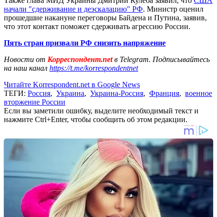
Также глава МИД Украины Дмитрий Кулеба заявил, что
США
начали "сдерживание и деэскалацию" РФ
. Министр оценил
прошедшие накануне переговоры Байдена и Путина, заявив,
что этот контакт поможет сдерживать агрессию России.
Пять стран призвали РФ снизить напряжение
Новости от
Корреспондент.net
в Telegram. Подписывайтесь
на наш канал
https://t.me/korrespondentnet
Читайте Korrespondent.net в Google News
ТЕГИ:
Россия
,
Украина
,
Украина-Россия
,
Франция
,
военное
вторжение России
Если вы заметили ошибку, выделите необходимый текст и
нажмите Ctrl+Enter, чтобы сообщить об этом редакции.