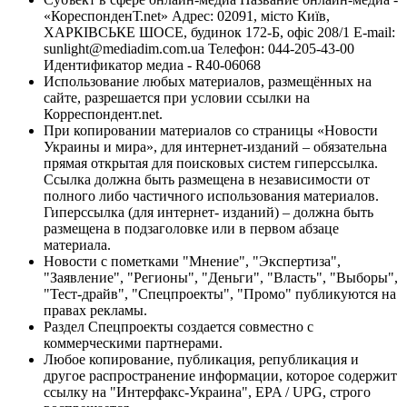
«КореспонденТ.net» Адрес: 02091, місто Київ,
ХАРКІВСЬКЕ ШОСЕ, будинок 172-Б, офіс 208/1 E-mail:
sunlight@mediadim.com.ua
Телефон: 044-205-43-00
Идентификатор медиа - R40-06068
Использование любых материалов, размещённых на
сайте, разрешается при условии ссылки на
Корреспондент.net.
При копировании материалов со страницы «Новости
Украины и мира», для интернет-изданий – обязательна
прямая открытая для поисковых систем гиперссылка.
Ссылка должна быть размещена в независимости от
полного либо частичного использования материалов.
Гиперссылка (для интернет- изданий) – должна быть
размещена в подзаголовке или в первом абзаце
материала.
Новости с пометками "Мнение", "Экспертиза",
"Заявление", "Регионы", "Деньги", "Власть", "Выборы",
"Тест-драйв", "Спецпроекты", "Промо" публикуются на
правах рекламы.
Раздел Спецпроекты создается совместно с
коммерческими партнерами.
Любое копирование, публикация, републикация и
другое распространение информации, которое содержит
ссылку на "Интерфакс-Украина", EPA / UPG, строго