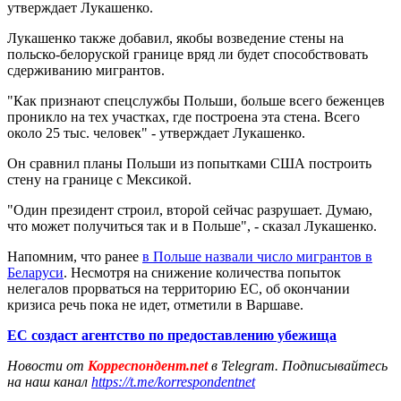
утверждает Лукашенко.
Лукашенко также добавил, якобы возведение стены на
польско-белоруской границе вряд ли будет способствовать
сдерживанию мигрантов.
"Как признают спецслужбы Польши, больше всего беженцев
проникло на тех участках, где построена эта стена. Всего
около 25 тыс. человек" - утверждает Лукашенко.
Он сравнил планы Польши из попытками США построить
стену на границе с Мексикой.
"Один президент строил, второй сейчас разрушает. Думаю,
что может получиться так и в Польше", - сказал Лукашенко.
Напомним, что ранее
в Польше назвали число мигрантов в
Беларуси
. Несмотря на снижение количества попыток
нелегалов прорваться на территорию ЕС, об окончании
кризиса речь пока не идет, отметили в Варшаве.
ЕС создаст агентство по предоставлению убежища
Новости от
Корреспондент.net
в Telegram. Подписывайтесь
на наш канал
https://t.me/korrespondentnet