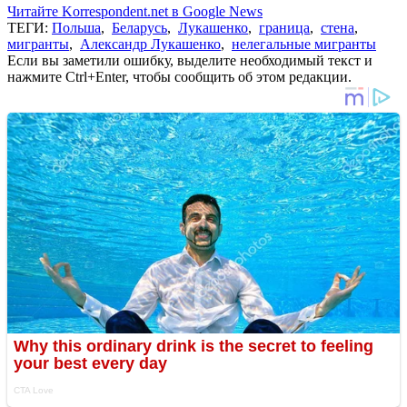
Читайте Korrespondent.net в Google News
ТЕГИ:
Польша
,
Беларусь
,
Лукашенко
,
граница
,
стена
,
мигранты
,
Александр Лукашенко
,
нелегальные мигранты
Если вы заметили ошибку, выделите необходимый текст и
нажмите Ctrl+Enter, чтобы сообщить об этом редакции.