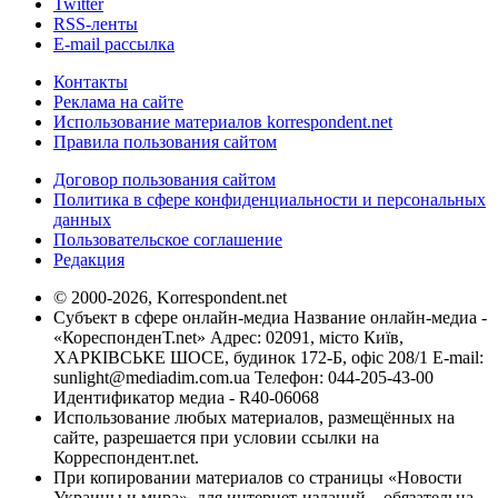
Twitter
RSS-ленты
E-mail рассылка
Контакты
Реклама на сайте
Использование материалов korrespondent.net
Правила пользования сайтом
Договор пользования сайтом
Политика в сфере конфиденциальности и персональных
данных
Пользовательское соглашение
Редакция
© 2000-2026, Korrespondent.net
Субъект в сфере онлайн-медиа Название онлайн-медиа -
«КореспонденТ.net» Адрес: 02091, місто Київ,
ХАРКІВСЬКЕ ШОСЕ, будинок 172-Б, офіс 208/1 E-mail:
sunlight@mediadim.com.ua
Телефон: 044-205-43-00
Идентификатор медиа - R40-06068
Использование любых материалов, размещённых на
сайте, разрешается при условии ссылки на
Корреспондент.net.
При копировании материалов со страницы «Новости
Украины и мира», для интернет-изданий – обязательна