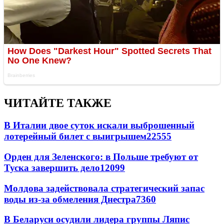
ЧИТАЙТЕ ТАКЖЕ
В Италии двое суток искали выброшенный
лотерейный билет с выигрышем
22555
Орден для Зеленского: в Польше требуют от
Туска завершить дело
12099
Молдова задействовала стратегический запас
воды из-за обмеления Днестра
7360
В Беларуси осудили лидера группы Ляпис