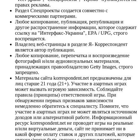
правах рекламы.
Раздел Спецпроекты создается совместно с
коммерческими партнерами.
Любое копирование, публикация, републикация и
другое распространение информации, которое содержит
ссылку на "Интерфакс-Украина", EPA / UPG, строго
воспрещается.
Владелец веб-страницы в разделе Я- Корреспондент
является автор публикации.
Любое копирование, перепечатка и воспроизведение
фотографий и/или аудиовизуальных материалов,
принадлежащих правообладателю Getty Images, строго
запрещено.
Материалы сайта korrespondent.net предназначены для
лиц старше 21 года (21+). Участие в азартных играх
может вызвать игровую зависимость. Соблюдайте
правила (принципы) ответственной игры. При
обнаружении первых признаков зависимости
немедленно обратитесь к специалисту. Помните, что
участие в азартных играх не может являться источником
доходов или альтернативой работе. Информационный
ресурс korrespondent.net не проводит игры на реальные
и/или виртуальные деньги, сайт не принимает ни в
какой форме оплату ставок и других платежей, которые
связаны/могут быть связаны с азартными играми,