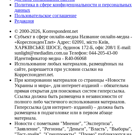
Политика в сфере конфиденциальности и персональных
данных
Пользовательское соглашение
Редакция
© 2000-2026, Korrespondent.net
Субъект в сфере онлайн-медиа Название онлайн-медиа -
«КореспонденТ.net» Адрес: 02091, місто Київ,
ХАРКІВСЬКЕ ШОСЕ, будинок 172-Б, офіс 208/1 E-mail:
sunlight@mediadim.com.ua
Телефон: 044-205-43-00
Идентификатор медиа - R40-06068
Использование любых материалов, размещённых на
сайте, разрешается при условии ссылки на
Корреспондент.net.
При копировании материалов со страницы «Новости
Украины и мира», для интернет-изданий – обязательна
прямая открытая для поисковых систем гиперссылка.
Ссылка должна быть размещена в независимости от
полного либо частичного использования материалов.
Гиперссылка (для интернет- изданий) – должна быть
размещена в подзаголовке или в первом абзаце
материала.
Новости с пометками "Мнение", "Экспертиза",
"Заявление", "Регионы", "Деньги", "Власть", "Выборы",
"Тест-драйв", "Спецпроекты", "Промо" публикуются на