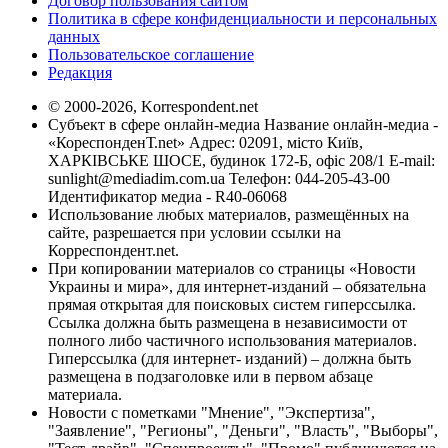
Договор пользования сайтом
Политика в сфере конфиденциальности и персональных
данных
Пользовательское соглашение
Редакция
© 2000-2026, Korrespondent.net
Субъект в сфере онлайн-медиа Название онлайн-медиа -
«КореспонденТ.net» Адрес: 02091, місто Київ,
ХАРКІВСЬКЕ ШОСЕ, будинок 172-Б, офіс 208/1 E-mail:
sunlight@mediadim.com.ua
Телефон: 044-205-43-00
Идентификатор медиа - R40-06068
Использование любых материалов, размещённых на
сайте, разрешается при условии ссылки на
Корреспондент.net.
При копировании материалов со страницы «Новости
Украины и мира», для интернет-изданий – обязательна
прямая открытая для поисковых систем гиперссылка.
Ссылка должна быть размещена в независимости от
полного либо частичного использования материалов.
Гиперссылка (для интернет- изданий) – должна быть
размещена в подзаголовке или в первом абзаце
материала.
Новости с пометками "Мнение", "Экспертиза",
"Заявление", "Регионы", "Деньги", "Власть", "Выборы",