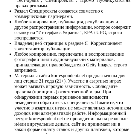
"Тест-драйв", "Спецпроекты", "Промо" публикуются на
правах рекламы.
Раздел Спецпроекты создается совместно с
коммерческими партнерами.
Любое копирование, публикация, републикация и
другое распространение информации, которое содержит
ссылку на "Интерфакс-Украина", EPA / UPG, строго
воспрещается.
Владелец веб-страницы в разделе Я- Корреспондент
является автор публикации.
Любое копирование, перепечатка и воспроизведение
фотографий и/или аудиовизуальных материалов,
принадлежащих правообладателю Getty Images, строго
запрещено.
Материалы сайта korrespondent.net предназначены для
лиц старше 21 года (21+). Участие в азартных играх
может вызвать игровую зависимость. Соблюдайте
правила (принципы) ответственной игры. При
обнаружении первых признаков зависимости
немедленно обратитесь к специалисту. Помните, что
участие в азартных играх не может являться источником
доходов или альтернативой работе. Информационный
ресурс korrespondent.net не проводит игры на реальные
и/или виртуальные деньги, сайт не принимает ни в
какой форме оплату ставок и других платежей, которые