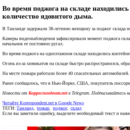
Во время поджога на складе находились
количество ядовитого дыма.
В Таиланде задержали 38-летнюю женщину за поджог склада не
Камеры видеонаблюдения зафиксировали момент поджога склада
начальник ее постоянно ругал.
Во время поджога на одноэтажном складе находились контейне
Огонь из-за химикатов на складе быстро распространился, обр
На месте пожара работали более 40 спасательных автомобилей.
Ранее сообщалось, что в Нью-Йорке, США, покупатель поссор
Новости от
Корреспондент.net
в Telegram. Подписывайтесь н
Читайте Korrespondent.net в Google News
ТЕГИ:
Таиланд
,
пожар
,
поджог
,
склад
Если вы заметили ошибку, выделите необходимый текст и нажми