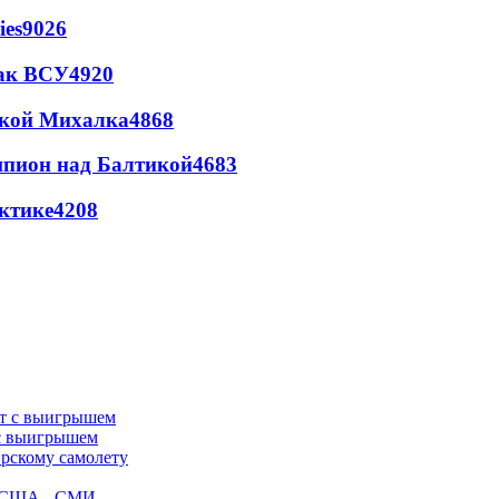
ies
9026
так ВСУ
4920
цкой Михалка
4868
шпион над Балтикой
4683
ктике
4208
 с выигрышем
ирскому самолету
ак США - СМИ