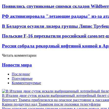
Появились спутниковые снимки складов Wildberr
РФ активизировала "летающие радары" из-за а
В Беларуси осудили лидера группы Ляпис Трубе
Польские F-16 перехватили российский самолет-
Россия собрала рекордный нефтяной конвой в Ар
Читать комментарии
Новости мира
Последние
Популярные
Комментируемые
В Италии двое суток искали выброшенный лотерейный билет
Вертолет Трампа приблизился на опасное расстояние к пассаж
Карни подшутил над Трампом после поломки телесуфлера
Иран угрожает соседним странам ударами в случае новых ат