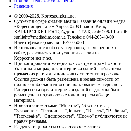
Пользовательское соглашение
Редакция
© 2000-2026, Korrespondent.net
Субъект в сфере онлайн-медиа Название онлайн-медиа -
«КореспонденТ.net» Адрес: 02091, місто Київ,
ХАРКІВСЬКЕ ШОСЕ, будинок 172-Б, офіс 208/1 E-mail:
sunlight@mediadim.com.ua
Телефон: 044-205-43-00
Идентификатор медиа - R40-06068
Использование любых материалов, размещённых на
сайте, разрешается при условии ссылки на
Корреспондент.net.
При копировании материалов со страницы «Новости
Украины и мира», для интернет-изданий – обязательна
прямая открытая для поисковых систем гиперссылка.
Ссылка должна быть размещена в независимости от
полного либо частичного использования материалов.
Гиперссылка (для интернет- изданий) – должна быть
размещена в подзаголовке или в первом абзаце
материала.
Новости с пометками "Мнение", "Экспертиза",
"Заявление", "Регионы", "Деньги", "Власть", "Выборы",
"Тест-драйв", "Спецпроекты", "Промо" публикуются на
правах рекламы.
Раздел Спецпроекты создается совместно с