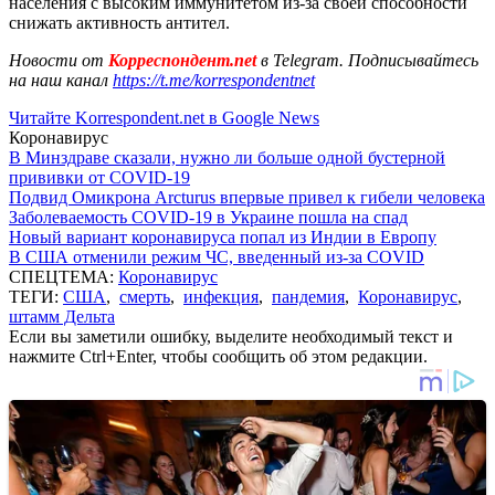
населения с высоким иммунитетом из-за своей способности
снижать активность антител.
Новости от
Корреспондент.net
в Telegram. Подписывайтесь
на наш канал
https://t.me/korrespondentnet
Читайте Korrespondent.net в Google News
Коронавирус
В Минздраве сказали, нужно ли больше одной бустерной
прививки от COVID-19
Подвид Омикрона Arcturus впервые привел к гибели человека
Заболеваемость COVID-19 в Украине пошла на спад
Новый вариант коронавируса попал из Индии в Европу
В США отменили режим ЧС, введенный из-за COVID
СПЕЦТЕМА:
Коронавирус
ТЕГИ:
США
,
смерть
,
инфекция
,
пандемия
,
Коронавирус
,
штамм Дельта
Если вы заметили ошибку, выделите необходимый текст и
нажмите Ctrl+Enter, чтобы сообщить об этом редакции.