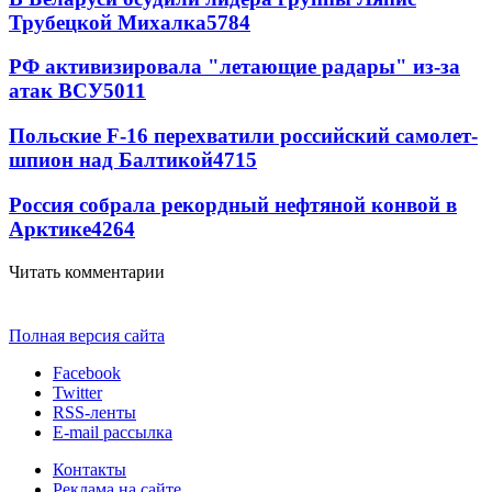
Трубецкой Михалка
5784
РФ активизировала "летающие радары" из-за
атак ВСУ
5011
Польские F-16 перехватили российский самолет-
шпион над Балтикой
4715
Россия собрала рекордный нефтяной конвой в
Арктике
4264
Читать комментарии
Полная версия сайта
Facebook
Twitter
RSS-ленты
E-mail рассылка
Контакты
Реклама на сайте