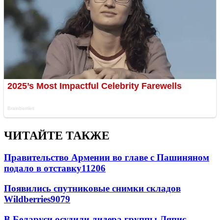
ЧИТАЙТЕ ТАКЖЕ
Правительство Армении во главе с Пашиняном
подало в отставку
11206
Появились спутниковые снимки складов
Wildberries
9079
В Беларуси осудили лидера группы Ляпис