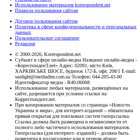
Использование материалов korrespondent.net
Правила пользования сайтом
Договор пользования сайтом
Политика в сфере конфиденциальности и персональных
данных
Пользовательское соглашение
Редакция
© 2000-2026, Korrespondent.net
Субъект в сфере онлайн-медиа Название онлайн-медиа -
«КореспонденТ.net» Адрес: 02091, місто Київ,
ХАРКІВСЬКЕ ШОСЕ, будинок 172-Б, офіс 208/1 E-mail:
sunlight@mediadim.com.ua
Телефон: 044-205-43-00
Идентификатор медиа - R40-06068
Использование любых материалов, размещённых на
сайте, разрешается при условии ссылки на
Корреспондент.net.
При копировании материалов со страницы «Новости
Украины и мира», для интернет-изданий – обязательна
прямая открытая для поисковых систем гиперссылка.
Ссылка должна быть размещена в независимости от
полного либо частичного использования материалов.
Гиперссылка (для интернет- изданий) – должна быть
размещена в подзаголовке или в первом абзаце