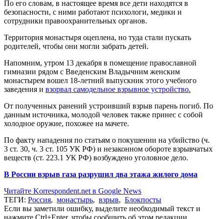
По его словам, в настоящее время все дети находятся в
безопасности, с ними работают психологи, медики и
сотрудники правоохранительных органов.
Территория монастыря оцеплена, но туда стали пускать
родителей, чтобы они могли забрать детей.
Напомним, утром 13 декабря в помещение православной
гимназии рядом с Введенским Владычним женским
монастырем вошел 18-летний выпускник этого учебного
заведения и
взорвал самодельное взрывное устройство.
От полученных ранений устроивший взрыв парень погиб. По
данным источника, молодой человек также принес с собой
холодное оружие, похожее на мачете.
По факту нападения по статьям о покушении на убийство (ч.
3 ст. 30, ч. 3 ст. 105 УК РФ) и незаконном обороте взрывчатых
веществ (ст. 223.1 УК РФ) возбуждено уголовное дело.
В России взрыв газа разрушил два этажа жилого дома
Читайте Korrespondent.net в Google News
ТЕГИ:
Россия
,
монастырь
,
взрыв
,
Блокпосты
Если вы заметили ошибку, выделите необходимый текст и
нажмите Ctrl+Enter, чтобы сообщить об этом редакции.