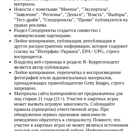
материала.
Новости с пометками "Мнение", "Экспертиза",
"Заявление", "Регионы", "Деньги", "Власть", "Выборы",
"Тест-драйв", "Спецпроекты", "Промо" публикуются на
правах рекламы.
Раздел Спецпроекты создается совместно с
коммерческими партнерами.
Любое копирование, публикация, републикация и
другое распространение информации, которое содержит
ссылку на "Интерфакс-Украина", EPA / UPG, строго
воспрещается.
Владелец веб-страницы в разделе Я- Корреспондент
является автор публикации.
Любое копирование, перепечатка и воспроизведение
фотографий и/или аудиовизуальных материалов,
принадлежащих правообладателю Getty Images, строго
запрещено.
Материалы сайта korrespondent.net предназначены для
лиц старше 21 года (21+). Участие в азартных играх
может вызвать игровую зависимость. Соблюдайте
правила (принципы) ответственной игры. При
обнаружении первых признаков зависимости
немедленно обратитесь к специалисту. Помните, что
участие в азартных играх не может являться источником
доходов или альтернативой работе. Информационный