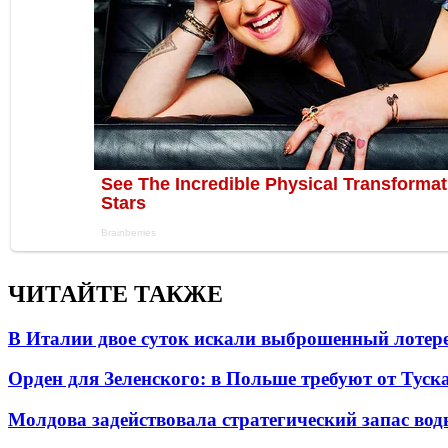
ЧИТАЙТЕ ТАКЖЕ
В Италии двое суток искали выброшенный лоте
Орден для Зеленского: в Польше требуют от Туск
Молдова задействовала стратегический запас вод