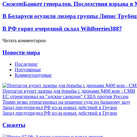
Сюжет
Банкет генералов. Последствия взрыва в 
В Беларуси осудили лидера группы Ляпис Трубе
В РФ горит очередной склад Wildberries
3887
Читать комментарии
Новости мира
Последние
Популярные
Комментируемые
Пентагон купит лазеры для борьбы с дронами $400 млн - СМИ
ЕС отреагировал на "адские санкции" США против России
Трамп резко отреагировал на решение суда по бальному залу
Запад предупредил РФ из-за новых действий в Грузии
Запад предупредил РФ из-за новых действий в Грузии
Сюжеты