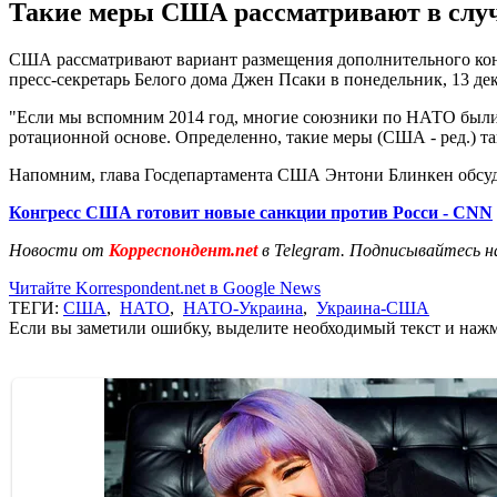
Такие меры США рассматривают в случа
США рассматривают вариант размещения дополнительного конт
пресс-секретарь Белого дома Джен Псаки в понедельник, 13 дек
"Если мы вспомним 2014 год, многие союзники по НАТО были 
ротационной основе. Определенно, такие меры (США - ред.) та
Напомним, глава Госдепартамента США Энтони Блинкен обсу
Конгресс США готовит новые санкции против Росси - CNN
Новости от
Корреспондент.net
в Telegram. Подписывайтесь н
Читайте Korrespondent.net в Google News
ТЕГИ:
США
,
НАТО
,
НАТО-Украина
,
Украина-США
Если вы заметили ошибку, выделите необходимый текст и нажми