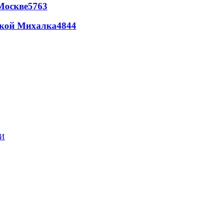
Москве
5763
цкой Михалка
4844