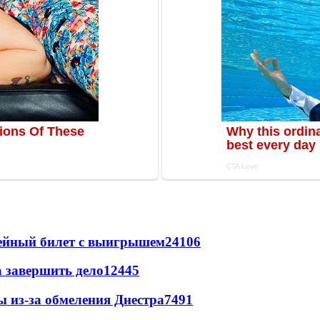
рейный билет с выигрышем
24106
а завершить дело
12445
ы из-за обмеления Днестра
7491