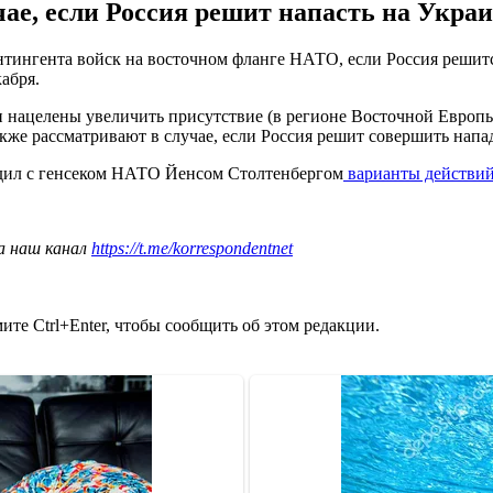
е, если Россия решит напасть на Украин
ингента войск на восточном фланге НАТО, если Россия решитс
абря.
нацелены увеличить присутствие (в регионе Восточной Европы 
кже рассматривают в случае, если Россия решит совершить напад
дил с генсеком НАТО Йенсом Столтенбергом
варианты действий
а наш канал
https://t.me/korrespondentnet
те Ctrl+Enter, чтобы сообщить об этом редакции.