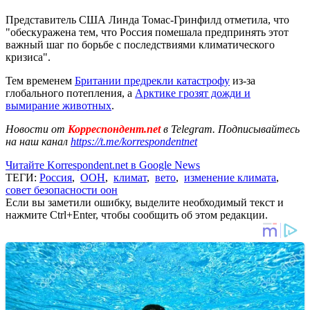
Представитель США Линда Томас-Гринфилд отметила, что
"обескуражена тем, что Россия помешала предпринять этот
важный шаг по борьбе с последствиями климатического
кризиса".
Тем временем
Британии предрекли катастрофу
из-за
глобального потепления, а
Арктике грозят дожди и
вымирание животных
.
Новости от
Корреспондент.net
в Telegram. Подписывайтесь
на наш канал
https://t.me/korrespondentnet
Читайте Korrespondent.net в Google News
ТЕГИ:
Россия
,
ООН
,
климат
,
вето
,
изменение климата
,
совет безопасности оон
Если вы заметили ошибку, выделите необходимый текст и
нажмите Ctrl+Enter, чтобы сообщить об этом редакции.