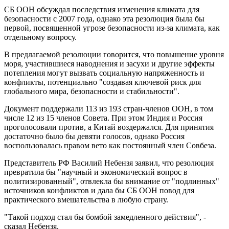
СБ ООН обсуждал последствия изменения климата для
безопасности с 2007 года, однако эта резолюция была бы
первой, посвященной угрозе безопасности из-за климата, как
отдельному вопросу.
В предлагаемой резолюции говорится, что повышение уровня
моря, участившиеся наводнения и засухи и другие эффекты
потепления могут вызвать социальную напряженность и
конфликты, потенциально "создавая ключевой риск для
глобального мира, безопасности и стабильности".
Документ поддержали 113 из 193 стран-членов ООН, в том
числе 12 из 15 членов Совета. При этом Индия и Россия
проголосовали против, а Китай воздержался. Для принятия
достаточно было бы девяти голосов, однако Россия
воспользовалась правом вето как постоянный член Совбеза.
Представитель РФ Василий Небензя заявил, что резолюция
превратила бы "научный и экономический вопрос в
политизированный", отвлекла бы внимание от "подлинных"
источников конфликтов и дала бы СБ ООН повод для
практического вмешательства в любую страну.
"Такой подход стал бы бомбой замедленного действия", -
сказал Небензя.