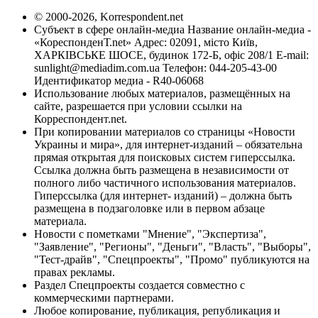
© 2000-2026, Korrespondent.net
Субъект в сфере онлайн-медиа Название онлайн-медиа -
«КореспонденТ.net» Адрес: 02091, місто Київ,
ХАРКІВСЬКЕ ШОСЕ, будинок 172-Б, офіс 208/1 E-mail:
sunlight@mediadim.com.ua
Телефон: 044-205-43-00
Идентификатор медиа - R40-06068
Использование любых материалов, размещённых на
сайте, разрешается при условии ссылки на
Корреспондент.net.
При копировании материалов со страницы «Новости
Украины и мира», для интернет-изданий – обязательна
прямая открытая для поисковых систем гиперссылка.
Ссылка должна быть размещена в независимости от
полного либо частичного использования материалов.
Гиперссылка (для интернет- изданий) – должна быть
размещена в подзаголовке или в первом абзаце
материала.
Новости с пометками "Мнение", "Экспертиза",
"Заявление", "Регионы", "Деньги", "Власть", "Выборы",
"Тест-драйв", "Спецпроекты", "Промо" публикуются на
правах рекламы.
Раздел Спецпроекты создается совместно с
коммерческими партнерами.
Любое копирование, публикация, републикация и