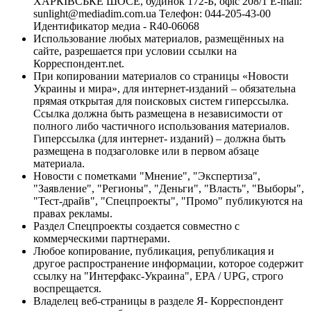
ХАРКІВСЬКЕ ШОСЕ, будинок 172-Б, офіс 208/1 E-mail:
sunlight@mediadim.com.ua
Телефон: 044-205-43-00
Идентификатор медиа - R40-06068
Использование любых материалов, размещённых на
сайте, разрешается при условии ссылки на
Корреспондент.net.
При копировании материалов со страницы «Новости
Украины и мира», для интернет-изданий – обязательна
прямая открытая для поисковых систем гиперссылка.
Ссылка должна быть размещена в независимости от
полного либо частичного использования материалов.
Гиперссылка (для интернет- изданий) – должна быть
размещена в подзаголовке или в первом абзаце
материала.
Новости с пометками "Мнение", "Экспертиза",
"Заявление", "Регионы", "Деньги", "Власть", "Выборы",
"Тест-драйв", "Спецпроекты", "Промо" публикуются на
правах рекламы.
Раздел Спецпроекты создается совместно с
коммерческими партнерами.
Любое копирование, публикация, републикация и
другое распространение информации, которое содержит
ссылку на "Интерфакс-Украина", EPA / UPG, строго
воспрещается.
Владелец веб-страницы в разделе Я- Корреспондент