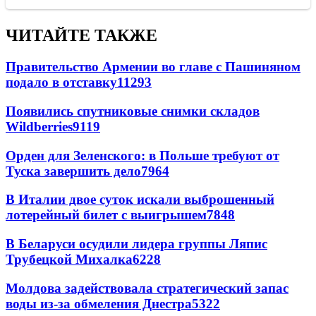
ЧИТАЙТЕ ТАКЖЕ
Правительство Армении во главе с Пашиняном
подало в отставку
11293
Появились спутниковые снимки складов
Wildberries
9119
Орден для Зеленского: в Польше требуют от
Туска завершить дело
7964
В Италии двое суток искали выброшенный
лотерейный билет с выигрышем
7848
В Беларуси осудили лидера группы Ляпис
Трубецкой Михалка
6228
Молдова задействовала стратегический запас
воды из-за обмеления Днестра
5322