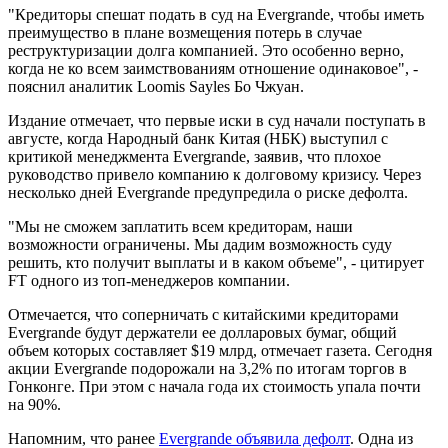
"Кредиторы спешат подать в суд на Evergrande, чтобы иметь
преимущество в плане возмещения потерь в случае
реструктуризации долга компанией. Это особенно верно,
когда не ко всем заимствованиям отношение одинаковое", -
пояснил аналитик Loomis Sayles Бо Чжуан.
Издание отмечает, что первые иски в суд начали поступать в
августе, когда Народный банк Китая (НБК) выступил с
критикой менеджмента Evergrande, заявив, что плохое
руководство привело компанию к долговому кризису. Через
несколько дней Evergrande предупредила о риске дефолта.
"Мы не сможем заплатить всем кредиторам, наши
возможности ограничены. Мы дадим возможность суду
решить, кто получит выплаты и в каком объеме", - цитирует
FT одного из топ-менеджеров компании.
Отмечается, что соперничать с китайскими кредиторами
Evergrande будут держатели ее долларовых бумаг, общий
объем которых составляет $19 млрд, отмечает газета. Сегодня
акции Evergrande подорожали на 3,2% по итогам торгов в
Гонконге. При этом с начала года их стоимость упала почти
на 90%.
Напомним, что ранее
Evergrande объявила дефолт
. Одна из