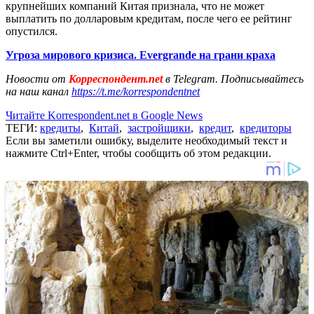
крупнейших компаний Китая признала, что не может
выплатить по долларовым кредитам, после чего ее рейтинг
опустился.
Угроза мирового кризиса. Evergrande на грани краха
Новости от
Корреспондент.net
в Telegram. Подписывайтесь
на наш канал
https://t.me/korrespondentnet
Читайте Korrespondent.net в Google News
ТЕГИ:
кредиты
,
Китай
,
застройщики
,
кредит
,
кредиторы
Если вы заметили ошибку, выделите необходимый текст и
нажмите Ctrl+Enter, чтобы сообщить об этом редакции.