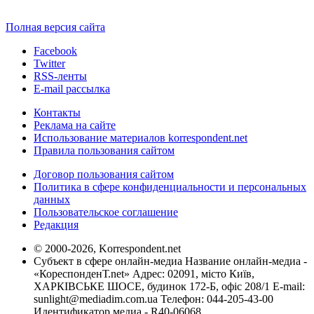
Полная версия сайта
Facebook
Twitter
RSS-ленты
E-mail рассылка
Контакты
Реклама на сайте
Использование материалов korrespondent.net
Правила пользования сайтом
Договор пользования сайтом
Политика в сфере конфиденциальности и персональных
данных
Пользовательское соглашение
Редакция
© 2000-2026, Korrespondent.net
Субъект в сфере онлайн-медиа Название онлайн-медиа -
«КореспонденТ.net» Адрес: 02091, місто Київ,
ХАРКІВСЬКЕ ШОСЕ, будинок 172-Б, офіс 208/1 E-mail:
sunlight@mediadim.com.ua
Телефон: 044-205-43-00
Идентификатор медиа - R40-06068