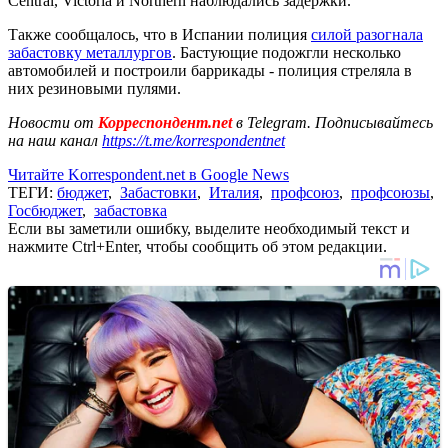
Central, Victoria и Northern наблюдались задержки.
Также сообщалось, что в Испании полиция
силой разогнала
забастовку металлургов
. Бастующие подожгли несколько
автомобилей и построили баррикады - полиция стреляла в
них резиновыми пулями.
Новости от
Корреспондент.net
в Telegram. Подписывайтесь
на наш канал
https://t.me/korrespondentnet
Читайте Korrespondent.net в Google News
ТЕГИ:
бюджет
,
Забастовки
,
Италия
,
профсоюз
,
профсоюзы
,
Госбюджет
,
забастовка
Если вы заметили ошибку, выделите необходимый текст и
нажмите Ctrl+Enter, чтобы сообщить об этом редакции.