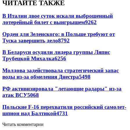
ЧИТАЙТЕ ТАКЖЕ
В Италии двое суток искали выброшенный
лотерейный билет с выигрышем
9262
Орден для Зеленского: в Польше требуют от
Туска завершить дело
8792
В Беларуси осудили лидера группы Ляпис
Трубецкой Михалка
6256
Молдова задействовала стратегический запас
воды из-за обмеления Днестра
5498
РФ активизировала "летающие радары" из-за
атак ВСУ
5068
Польские F-16 перехватили российский самолет-
шпион над Балтикой
4731
Читать комментарии