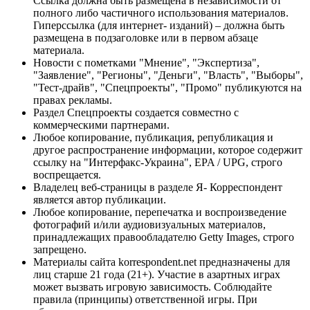
Ссылка должна быть размещена в независимости от
полного либо частичного использования материалов.
Гиперссылка (для интернет- изданий) – должна быть
размещена в подзаголовке или в первом абзаце
материала.
Новости с пометками "Мнение", "Экспертиза",
"Заявление", "Регионы", "Деньги", "Власть", "Выборы",
"Тест-драйв", "Спецпроекты", "Промо" публикуются на
правах рекламы.
Раздел Спецпроекты создается совместно с
коммерческими партнерами.
Любое копирование, публикация, републикация и
другое распространение информации, которое содержит
ссылку на "Интерфакс-Украина", EPA / UPG, строго
воспрещается.
Владелец веб-страницы в разделе Я- Корреспондент
является автор публикации.
Любое копирование, перепечатка и воспроизведение
фотографий и/или аудиовизуальных материалов,
принадлежащих правообладателю Getty Images, строго
запрещено.
Материалы сайта korrespondent.net предназначены для
лиц старше 21 года (21+). Участие в азартных играх
может вызвать игровую зависимость. Соблюдайте
правила (принципы) ответственной игры. При