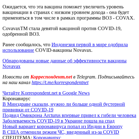
Ожидается, что эта вакцина поможет увеличить уровень
вакцинации в странах с низким уровнем дохода - она будет
применяться в том числе в рамках программы ВОЗ - COVAX.
CovavaxTM стала девятой вакциной против COVID-19,
одобренной ВОЗ.
Ранее сообщалось, что
Индонезия первой в мире одобрила
использование
COVID-вакцины Novavax.
Обнародованы новые данные об эффективности вакцины
Novavax
Новости от
Корреспондент.net
в Telegram. Подписывайтесь
на наш канал
https://t.me/korrespondentnet
Читайте Korrespondent.net в Google News
Коронавирус
В Минздраве сказали, нужно ли больше одной бустерной
прививки от COVID-19
Подвид Омикрона Arcturus впервые привел к гибели человека
Заболеваемость COVID-19 в Украине пошла на спад
Новый вариант коронавируса попал из Индии в Европу
В США отменили режим ЧС, введенный из-за COVID
СПЕЦТЕМА:
Коронавирус