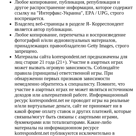
Любое копирование, публикация, републикация и
другое распространение информации, которое содержит
ссылку на "Интерфакс-Украина", EPA / UPG, строго
воспрещается.
Владелец веб-страницы в разделе Я- Корреспондент
является автор публикации.
Любое копирование, перепечатка и воспроизведение
фотографий и/или аудиовизуальных материалов,
принадлежащих правообладателю Getty Images, строго
запрещено.
Материалы сайта korrespondent.net предназначены для
лиц старше 21 года (21+). Участие в азартных играх
может вызвать игровую зависимость. Соблюдайте
правила (принципы) ответственной игры. При
обнаружении первых признаков зависимости
немедленно обратитесь к специалисту. Помните, что
участие в азартных играх не может являться источником
доходов или альтернативой работе. Информационный
ресурс korrespondent.net не проводит игры на реальные
и/или виртуальные деньги, сайт не принимает ни в
какой форме оплату ставок и других платежей, которые
связаны/могут быть связаны с азартными играми,
букмекерами или тотализаторами. Какие-либо
материалы на информационном ресурсе
korrespondent.net публикуются исключительно в