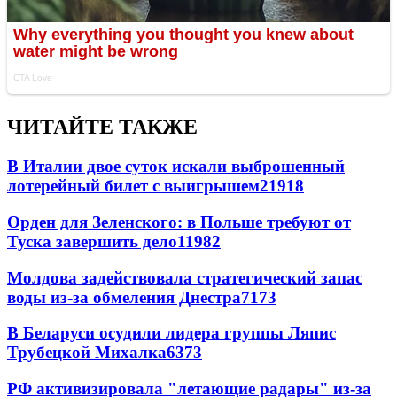
ЧИТАЙТЕ ТАКЖЕ
В Италии двое суток искали выброшенный
лотерейный билет с выигрышем
21918
Орден для Зеленского: в Польше требуют от
Туска завершить дело
11982
Молдова задействовала стратегический запас
воды из-за обмеления Днестра
7173
В Беларуси осудили лидера группы Ляпис
Трубецкой Михалка
6373
РФ активизировала "летающие радары" из-за