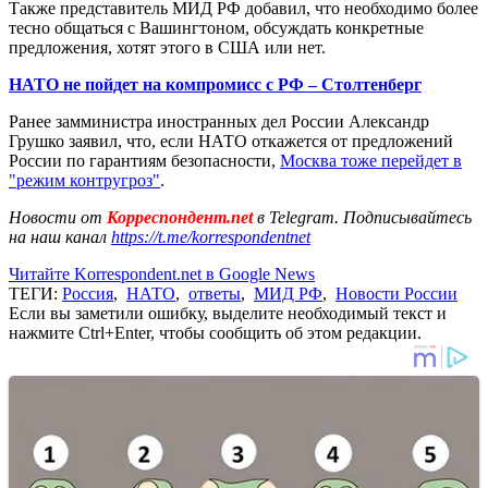
Также представитель МИД РФ добавил, что необходимо более
тесно общаться с Вашингтоном, обсуждать конкретные
предложения, хотят этого в США или нет.
НАТО не пойдет на компромисс с РФ – Столтенберг
Ранее замминистра иностранных дел России Александр
Грушко заявил, что, если НАТО откажется от предложений
России по гарантиям безопасности,
Москва тоже перейдет в
"режим контругроз"
.
Новости от
Корреспондент.net
в Telegram. Подписывайтесь
на наш канал
https://t.me/korrespondentnet
Читайте Korrespondent.net в Google News
ТЕГИ:
Россия
,
НАТО
,
ответы
,
МИД РФ
,
Новости России
Если вы заметили ошибку, выделите необходимый текст и
нажмите Ctrl+Enter, чтобы сообщить об этом редакции.