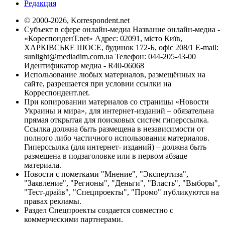
Редакция
© 2000-2026, Korrespondent.net
Субъект в сфере онлайн-медиа Название онлайн-медиа -
«КореспонденТ.net» Адрес: 02091, місто Київ,
ХАРКІВСЬКЕ ШОСЕ, будинок 172-Б, офіс 208/1 E-mail:
sunlight@mediadim.com.ua
Телефон: 044-205-43-00
Идентификатор медиа - R40-06068
Использование любых материалов, размещённых на
сайте, разрешается при условии ссылки на
Корреспондент.net.
При копировании материалов со страницы «Новости
Украины и мира», для интернет-изданий – обязательна
прямая открытая для поисковых систем гиперссылка.
Ссылка должна быть размещена в независимости от
полного либо частичного использования материалов.
Гиперссылка (для интернет- изданий) – должна быть
размещена в подзаголовке или в первом абзаце
материала.
Новости с пометками "Мнение", "Экспертиза",
"Заявление", "Регионы", "Деньги", "Власть", "Выборы",
"Тест-драйв", "Спецпроекты", "Промо" публикуются на
правах рекламы.
Раздел Спецпроекты создается совместно с
коммерческими партнерами.