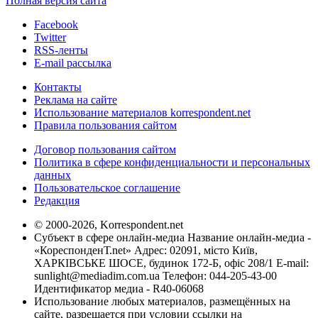
Полная версия сайта
Facebook
Twitter
RSS-ленты
E-mail рассылка
Контакты
Реклама на сайте
Использование материалов korrespondent.net
Правила пользования сайтом
Договор пользования сайтом
Политика в сфере конфиденциальности и персональных
данных
Пользовательское соглашение
Редакция
© 2000-2026, Korrespondent.net
Субъект в сфере онлайн-медиа Название онлайн-медиа -
«КореспонденТ.net» Адрес: 02091, місто Київ,
ХАРКІВСЬКЕ ШОСЕ, будинок 172-Б, офіс 208/1 E-mail:
sunlight@mediadim.com.ua
Телефон: 044-205-43-00
Идентификатор медиа - R40-06068
Использование любых материалов, размещённых на
сайте, разрешается при условии ссылки на