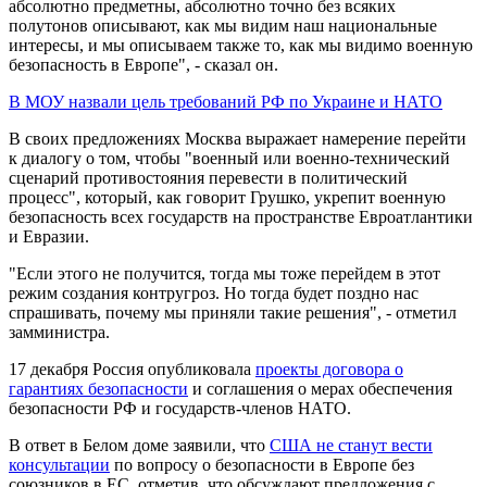
абсолютно предметны, абсолютно точно без всяких
полутонов описывают, как мы видим наш национальные
интересы, и мы описываем также то, как мы видимо военную
безопасность в Европе", - сказал он.
В МОУ назвали цель требований РФ по Украине и НАТО
В своих предложениях Москва выражает намерение перейти
к диалогу о том, чтобы "военный или военно-технический
сценарий противостояния перевести в политический
процесс", который, как говорит Грушко, укрепит военную
безопасность всех государств на пространстве Евроатлантики
и Евразии.
"Если этого не получится, тогда мы тоже перейдем в этот
режим создания контругроз. Но тогда будет поздно нас
спрашивать, почему мы приняли такие решения", - отметил
замминистра.
17 декабря Россия опубликовала
проекты договора о
гарантиях безопасности
и соглашения о мерах обеспечения
безопасности РФ и государств-членов НАТО.
В ответ в Белом доме заявили, что
США не станут вести
консультации
по вопросу о безопасности в Европе без
союзников в ЕС, отметив, что обсуждают предложения с