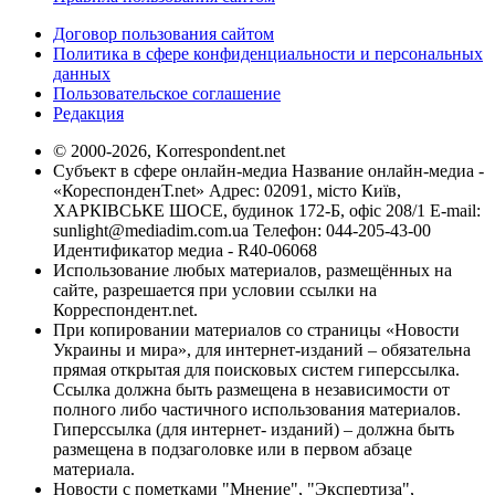
Договор пользования сайтом
Политика в сфере конфиденциальности и персональных
данных
Пользовательское соглашение
Редакция
© 2000-2026, Korrespondent.net
Субъект в сфере онлайн-медиа Название онлайн-медиа -
«КореспонденТ.net» Адрес: 02091, місто Київ,
ХАРКІВСЬКЕ ШОСЕ, будинок 172-Б, офіс 208/1 E-mail:
sunlight@mediadim.com.ua
Телефон: 044-205-43-00
Идентификатор медиа - R40-06068
Использование любых материалов, размещённых на
сайте, разрешается при условии ссылки на
Корреспондент.net.
При копировании материалов со страницы «Новости
Украины и мира», для интернет-изданий – обязательна
прямая открытая для поисковых систем гиперссылка.
Ссылка должна быть размещена в независимости от
полного либо частичного использования материалов.
Гиперссылка (для интернет- изданий) – должна быть
размещена в подзаголовке или в первом абзаце
материала.
Новости с пометками "Мнение", "Экспертиза",