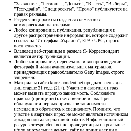
"Заявление", "Регионы", "Деньги", "Власть", "Выборы",
"Тест-драйв", "Спецпроекты", "Промо" публикуются на
правах рекламы.
Раздел Спецпроекты создается совместно с
коммерческими партнерами.
Любое копирование, публикация, републикация и
другое распространение информации, которое содержит
ссылку на "Интерфакс-Украина", EPA / UPG, строго
воспрещается.
Владелец веб-страницы в разделе Я- Корреспондент
является автор публикации.
Любое копирование, перепечатка и воспроизведение
фотографий и/или аудиовизуальных материалов,
принадлежащих правообладателю Getty Images, строго
запрещено.
Материалы сайта korrespondent.net предназначены для
лиц старше 21 года (21+). Участие в азартных играх
может вызвать игровую зависимость. Соблюдайте
правила (принципы) ответственной игры. При
обнаружении первых признаков зависимости
немедленно обратитесь к специалисту. Помните, что
участие в азартных играх не может являться источником
доходов или альтернативой работе. Информационный
ресурс korrespondent.net не проводит игры на реальные
и/или виртуальные деньги, сайт не принимает ни в