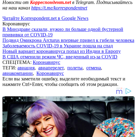
Новости от
Корреспондент.net
в Telegram. Подписывайтесь
на наш канал
https://t.me/korrespondentnet
Читайте Korrespondent.net в Google News
Коронавирус
В Минздраве сказали, нужно ли больше одной бустерной
прививки от COVID-19
Подвид Омикрона Arcturus впервые привел к гибели человека
Заболеваемость COVID-19 в Украине пошла на спад
Новый вариант коронавируса попал из Индии в Европу
В США отменили режим ЧС, введенный из-за COVID
СПЕЦТЕМА:
Коронавирус
ТЕГИ:
авиация
,
авиаперелет
,
полеты
,
отмена
,
авиакомпании
,
Коронавирус
Если вы заметили ошибку, выделите необходимый текст и
нажмите Ctrl+Enter, чтобы сообщить об этом редакции.