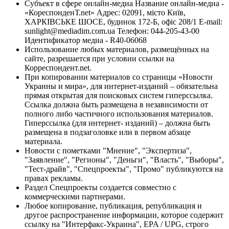
Субъект в сфере онлайн-медиа Название онлайн-медиа -
«КореспонденТ.net» Адрес: 02091, місто Київ,
ХАРКІВСЬКЕ ШОСЕ, будинок 172-Б, офіс 208/1 E-mail:
sunlight@mediadim.com.ua
Телефон: 044-205-43-00
Идентификатор медиа - R40-06068
Использование любых материалов, размещённых на
сайте, разрешается при условии ссылки на
Корреспондент.net.
При копировании материалов со страницы «Новости
Украины и мира», для интернет-изданий – обязательна
прямая открытая для поисковых систем гиперссылка.
Ссылка должна быть размещена в независимости от
полного либо частичного использования материалов.
Гиперссылка (для интернет- изданий) – должна быть
размещена в подзаголовке или в первом абзаце
материала.
Новости с пометками "Мнение", "Экспертиза",
"Заявление", "Регионы", "Деньги", "Власть", "Выборы",
"Тест-драйв", "Спецпроекты", "Промо" публикуются на
правах рекламы.
Раздел Спецпроекты создается совместно с
коммерческими партнерами.
Любое копирование, публикация, републикация и
другое распространение информации, которое содержит
ссылку на "Интерфакс-Украина", EPA / UPG, строго