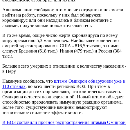
Авиакомпании сообщают, что многие сотрудники не смогли
выйти на работу, поскольку у них был обнаружен
коронавирус или они находились в близком контакте с
людьми, получившими положительный тест.
В то же время, общее число жертв коронавируса по всему
миру превысило 5,3 млн человек. Наибольшее количество
смертей зарегистрировано в США - 816,5 тысячи, за ними
следует Бразилия (618 тыс.), Индия (479 тыс.) и Россия (304
тыс.).
Больше всего умерших в отношении к количеству населения -
в Перу.
Накануне сообщаось, что
штамм Омикрон обнаружили уже в
110 странах
, во всех шести регионах ВОЗ. При этом в
организации до сих пор заявляют, что клиническая тяжесть
Омикрона остается неопределенной. Новый штамм обладает
способностью преодолевать иммунную реакцию организма.
Более того, существующие вакцины демонстрируют
значительное снижение эффективности.
В ВОЗ составили прогноз распространения штамма Омикрон