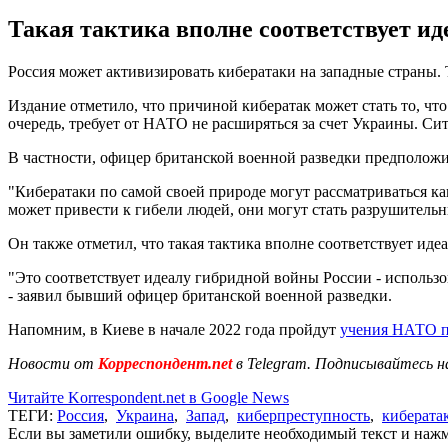
Такая тактика вполне соответствует ид
Россия может активизировать кибератаки на западные страны.
Издание отметило, что причиной кибератак может стать то, что
очередь, требует от НАТО не расширяться за счет Украины. Си
В частности, офицер британской военной разведки предположи
"Кибератаки по самой своей природе могут рассматриваться ка
может привести к гибели людей, они могут стать разрушительн
Он также отметил, что такая тактика вполне соответствует иде
"Это соответствует идеалу гибридной войны России - использов
- заявил бывший офицер британской военной разведки.
Напомним, в Киеве в начале 2022 года пройдут
учения НАТО п
Новости от
Корреспондент.net
в Telegram. Подписывайтесь н
Читайте Korrespondent.net в Google News
ТЕГИ:
Россия
,
Украина
,
Запад
,
киберпреступность
,
киберата
Если вы заметили ошибку, выделите необходимый текст и нажми