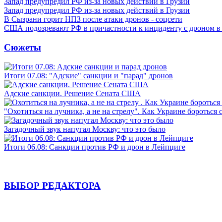
Запад предупредил РФ из-за новых действий в Грузии
Запад предупредил РФ из-за новых действий в Грузии
В Сызрани горит НПЗ после атаки дронов - соцсети
США подозревают РФ в причастности к инциденту с дроном в
Сюжеты
Итоги 07.08: "Адские" санкции и "парад" дронов
Адские санкции. Решение Сената США
"Охотиться на лучника, а не на стрелу". Как Украине бороться 
Загадочный звук напугал Москву: что это было
Итоги 06.08: Санкции против РФ и дрон в Лейпциге
ВЫБОР РЕДАКТОРА