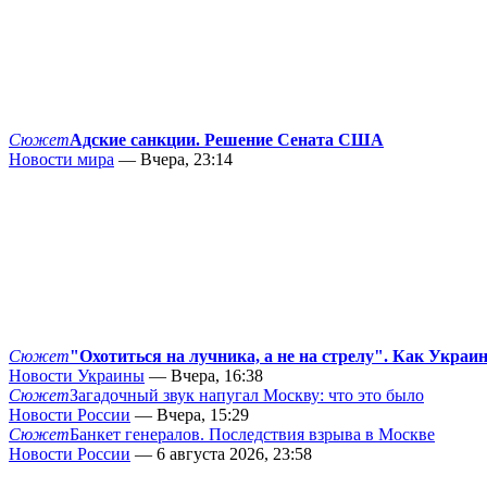
Сюжет
Адские санкции. Решение Сената США
Новости мира
— Вчера, 23:14
Сюжет
"Охотиться на лучника, а не на стрелу". Как Украи
Новости Украины
— Вчера, 16:38
Сюжет
Загадочный звук напугал Москву: что это было
Новости России
— Вчера, 15:29
Сюжет
Банкет генералов. Последствия взрыва в Москве
Новости России
— 6 августа 2026, 23:58