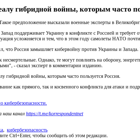
еалу гибридной войны, которым часто по
 Такое предположение высказали военные эксперты в Великобрит
 Запад поддерживает Украину в конфликте с Россией и требует от
туация усложняется и тем, что в этом году самолеты НАТО почти
л, что Россия замышляет кибервойну против Украины и Запада. 
к несмертельные. Однако, те могут повлиять на оборону, энергет
ыми", - сказал эксперт в комментарии изданию.
алу гибридной войны, которым часто пользуется Россия.
ание как прямого, так и косвенного конфликта для атаки и подры
о кибербезопасности.
а наш канал
https://t.me/korrespondentnet
ка
,
кибербезопасность
те Ctrl+Enter, чтобы сообщить об этом редакции.