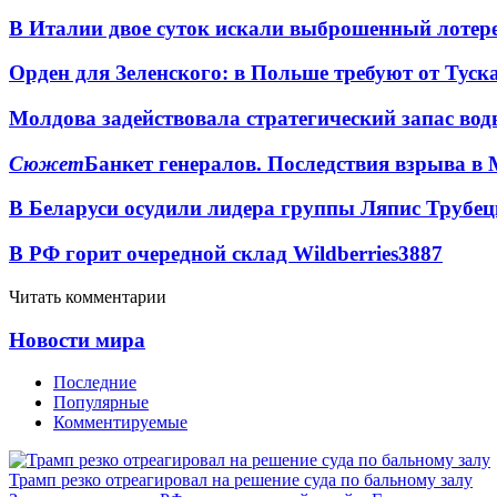
В Италии двое суток искали выброшенный лоте
Орден для Зеленского: в Польше требуют от Туск
Молдова задействовала стратегический запас вод
Сюжет
Банкет генералов. Последствия взрыва в 
В Беларуси осудили лидера группы Ляпис Трубе
В РФ горит очередной склад Wildberries
3887
Читать комментарии
Новости мира
Последние
Популярные
Комментируемые
Трамп резко отреагировал на решение суда по бальному залу