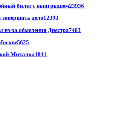
рейный билет с выигрышем
23936
а завершить дело
12393
ы из-за обмеления Днестра
7483
Москве
5625
цкой Михалка
4841