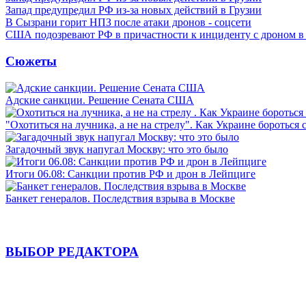
Запад предупредил РФ из-за новых действий в Грузии
В Сызрани горит НПЗ после атаки дронов - соцсети
США подозревают РФ в причастности к инциденту с дроном в
Сюжеты
Адские санкции. Решение Сената США
"Охотиться на лучника, а не на стрелу". Как Украине бороться 
Загадочный звук напугал Москву: что это было
Итоги 06.08: Санкции против РФ и дрон в Лейпциге
Банкет генералов. Последствия взрыва в Москве
ВЫБОР РЕДАКТОРА