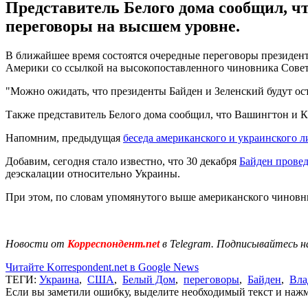
Представитель Белого дома сообщил, ч
переговоры на высшем уровне.
В ближайшее время состоятся очередные переговоры президент
Америки со ссылкой на высокопоставленного чиновника Сове
"Можно ожидать, что президенты Байден и Зеленский будут оста
Также представитель Белого дома сообщил, что Вашингтон и 
Напомним, предыдущая
беседа американского и украинского л
Добавим, сегодня стало известно, что 30 декабря
Байден провед
деэскалации относительно Украины.
При этом, по словам упомянутого выше американского чиновни
Новости от
Корреспондент.net
в Telegram. Подписывайтесь н
Читайте Korrespondent.net в Google News
ТЕГИ:
Украина
,
США
,
Белый Дом
,
переговоры
,
Байден
,
Вла
Если вы заметили ошибку, выделите необходимый текст и нажми