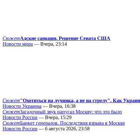
Сюжет
Адские санкции. Решение Сената США
Новости мира
— Вчера, 23:14
Сюжет
"Охотиться на лучника, а не на стрелу". Как Украи
Новости Украины
— Вчера, 16:38
Сюжет
Загадочный звук напугал Москву: что это было
Новости России
— Вчера, 15:29
Сюжет
Банкет генералов. Последствия взрыва в Москве
Новости России
— 6 августа 2026, 23:58