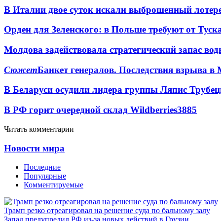
В Италии двое суток искали выброшенный лоте
Орден для Зеленского: в Польше требуют от Туск
Молдова задействовала стратегический запас вод
Сюжет
Банкет генералов. Последствия взрыва в 
В Беларуси осудили лидера группы Ляпис Трубе
В РФ горит очередной склад Wildberries
3885
Читать комментарии
Новости мира
Последние
Популярные
Комментируемые
Трамп резко отреагировал на решение суда по бальному залу
Запад предупредил РФ из-за новых действий в Грузии