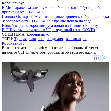
Коронавирус
В Минздраве сказали, нужно ли больше одной бустерной
прививки от COVID-19
Подвид Омикрона Arcturus впервые привел к гибели человека
Заболеваемость COVID-19 в Украине пошла на спад
Новый вариант коронавируса попал из Индии в Европу
В США отменили режим ЧС, введенный из-за COVID
СПЕЦТЕМА:
Коронавирус
ТЕГИ:
Турция
,
вакцина
,
пандемия
,
вакцинация
,
Коронавирус
Если вы заметили ошибку, выделите необходимый текст и
нажмите Ctrl+Enter, чтобы сообщить об этом редакции.