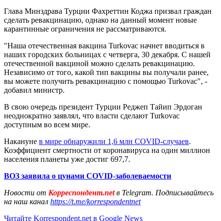
Глава Минздрава Турции Фахреттин Коджа призвал граждан
сделать ревакцинацию, однако на данный момент новые
карантинные ограничения не рассматриваются.
"Наша отечественная вакцина Turkovac начнет вводиться в
наших городских больницах с четверга, 30 декабря. С нашей
отечественной вакциной можно сделать ревакцинацию.
Независимо от того, какой тип вакцины вы получали ранее,
вы можете получить ревакцинацию с помощью Turkovac", -
добавил министр.
В свою очередь президент Турции Реджеп Тайип Эрдоган
неоднократно заявлял, что власти сделают Turkovac
доступным во всем мире.
Накануне
в мире обнаружили 1,6 млн COVID-случаев
.
Коэффициент смертности от коронавируса на один миллион
населения планеты уже достиг 697,7.
ВОЗ заявила о цунами COVID-заболеваемости
Новости от
Корреспондент.net
в Telegram. Подписывайтесь
на наш канал
https://t.me/korrespondentnet
Читайте Korrespondent.net в Google News