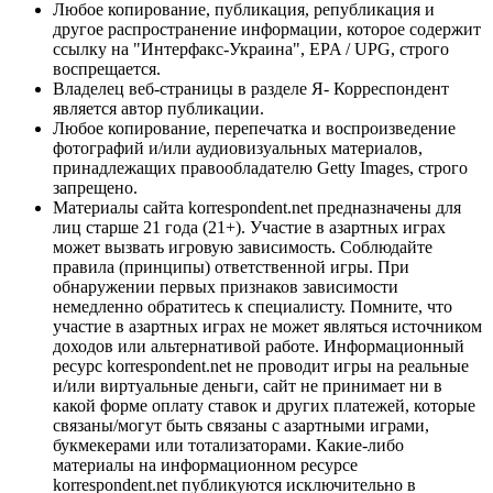
Любое копирование, публикация, републикация и
другое распространение информации, которое содержит
ссылку на "Интерфакс-Украина", EPA / UPG, строго
воспрещается.
Владелец веб-страницы в разделе Я- Корреспондент
является автор публикации.
Любое копирование, перепечатка и воспроизведение
фотографий и/или аудиовизуальных материалов,
принадлежащих правообладателю Getty Images, строго
запрещено.
Материалы сайта korrespondent.net предназначены для
лиц старше 21 года (21+). Участие в азартных играх
может вызвать игровую зависимость. Соблюдайте
правила (принципы) ответственной игры. При
обнаружении первых признаков зависимости
немедленно обратитесь к специалисту. Помните, что
участие в азартных играх не может являться источником
доходов или альтернативой работе. Информационный
ресурс korrespondent.net не проводит игры на реальные
и/или виртуальные деньги, сайт не принимает ни в
какой форме оплату ставок и других платежей, которые
связаны/могут быть связаны с азартными играми,
букмекерами или тотализаторами. Какие-либо
материалы на информационном ресурсе
korrespondent.net публикуются исключительно в