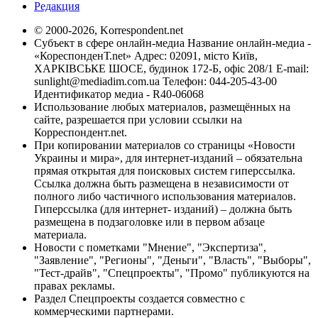
Редакция
© 2000-2026, Korrespondent.net
Субъект в сфере онлайн-медиа Название онлайн-медиа -
«КореспонденТ.net» Адрес: 02091, місто Київ,
ХАРКІВСЬКЕ ШОСЕ, будинок 172-Б, офіс 208/1 E-mail:
sunlight@mediadim.com.ua
Телефон: 044-205-43-00
Идентификатор медиа - R40-06068
Использование любых материалов, размещённых на
сайте, разрешается при условии ссылки на
Корреспондент.net.
При копировании материалов со страницы «Новости
Украины и мира», для интернет-изданий – обязательна
прямая открытая для поисковых систем гиперссылка.
Ссылка должна быть размещена в независимости от
полного либо частичного использования материалов.
Гиперссылка (для интернет- изданий) – должна быть
размещена в подзаголовке или в первом абзаце
материала.
Новости с пометками "Мнение", "Экспертиза",
"Заявление", "Регионы", "Деньги", "Власть", "Выборы",
"Тест-драйв", "Спецпроекты", "Промо" публикуются на
правах рекламы.
Раздел Спецпроекты создается совместно с
коммерческими партнерами.