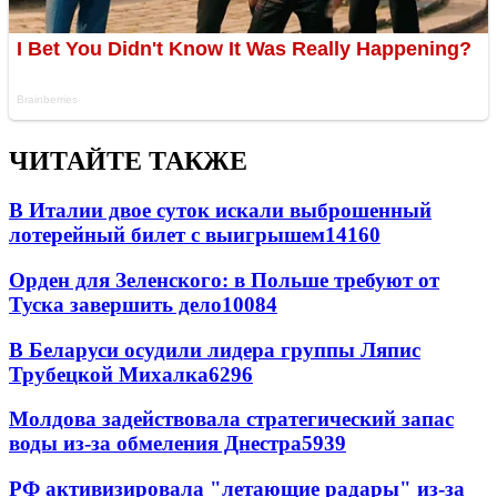
ЧИТАЙТЕ ТАКЖЕ
В Италии двое суток искали выброшенный
лотерейный билет с выигрышем
14160
Орден для Зеленского: в Польше требуют от
Туска завершить дело
10084
В Беларуси осудили лидера группы Ляпис
Трубецкой Михалка
6296
Молдова задействовала стратегический запас
воды из-за обмеления Днестра
5939
РФ активизировала "летающие радары" из-за