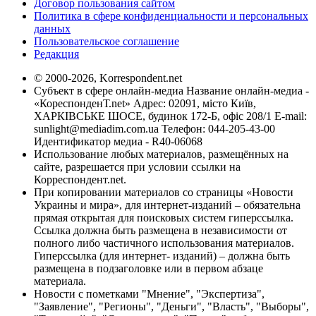
Договор пользования сайтом
Политика в сфере конфиденциальности и персональных
данных
Пользовательское соглашение
Редакция
© 2000-2026, Korrespondent.net
Субъект в сфере онлайн-медиа Название онлайн-медиа -
«КореспонденТ.net» Адрес: 02091, місто Київ,
ХАРКІВСЬКЕ ШОСЕ, будинок 172-Б, офіс 208/1 E-mail:
sunlight@mediadim.com.ua
Телефон: 044-205-43-00
Идентификатор медиа - R40-06068
Использование любых материалов, размещённых на
сайте, разрешается при условии ссылки на
Корреспондент.net.
При копировании материалов со страницы «Новости
Украины и мира», для интернет-изданий – обязательна
прямая открытая для поисковых систем гиперссылка.
Ссылка должна быть размещена в независимости от
полного либо частичного использования материалов.
Гиперссылка (для интернет- изданий) – должна быть
размещена в подзаголовке или в первом абзаце
материала.
Новости с пометками "Мнение", "Экспертиза",
"Заявление", "Регионы", "Деньги", "Власть", "Выборы",