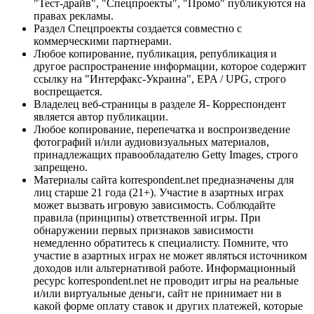
"Тест-драйв", "Спецпроекты", "Промо" публикуются на
правах рекламы.
Раздел Спецпроекты создается совместно с
коммерческими партнерами.
Любое копирование, публикация, републикация и
другое распространение информации, которое содержит
ссылку на "Интерфакс-Украина", EPA / UPG, строго
воспрещается.
Владелец веб-страницы в разделе Я- Корреспондент
является автор публикации.
Любое копирование, перепечатка и воспроизведение
фотографий и/или аудиовизуальных материалов,
принадлежащих правообладателю Getty Images, строго
запрещено.
Материалы сайта korrespondent.net предназначены для
лиц старше 21 года (21+). Участие в азартных играх
может вызвать игровую зависимость. Соблюдайте
правила (принципы) ответственной игры. При
обнаружении первых признаков зависимости
немедленно обратитесь к специалисту. Помните, что
участие в азартных играх не может являться источником
доходов или альтернативой работе. Информационный
ресурс korrespondent.net не проводит игры на реальные
и/или виртуальные деньги, сайт не принимает ни в
какой форме оплату ставок и других платежей, которые