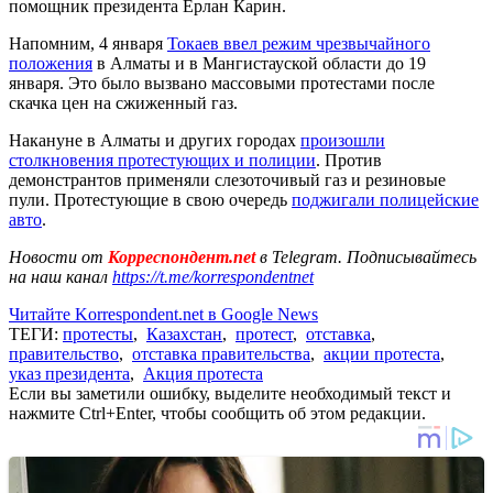
помощник президента Ерлан Карин.
Напомним, 4 января
Токаев ввел режим чрезвычайного
положения
в Алматы и в Мангистауской области до 19
января. Это было вызвано массовыми протестами после
скачка цен на сжиженный газ.
Накануне в Алматы и других городах
произошли
столкновения протестующих и полиции
. Против
демонстрантов применяли слезоточивый газ и резиновые
пули. Протестующие в свою очередь
поджигали полицейские
авто
.
Новости от
Корреспондент.net
в Telegram. Подписывайтесь
на наш канал
https://t.me/korrespondentnet
Читайте Korrespondent.net в Google News
ТЕГИ:
протесты
,
Казахстан
,
протест
,
отставка
,
правительство
,
отставка правительства
,
акции протеста
,
указ президента
,
Акция протеста
Если вы заметили ошибку, выделите необходимый текст и
нажмите Ctrl+Enter, чтобы сообщить об этом редакции.