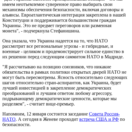
имеем неотъемлемое суверенное право выбирать свои
механизмы обеспечения безопасности, включая договоры и
альянсы. Евроатлантическая интеграция закреплена в нашей
Конституции и поддерживается большинством граждан
Украины. Это не предмет переговоров или разменная
монета", - подчеркнула Стефанишина.
Она указала, что Украина надеется на то, что НАТО
рассмотрит все региональные угрозы - и гибридные, и
военные - целиком и продемонстрирует сильное единство в
их решении перед следующим саммитом НАТО в Мадриде.
"Я рассчитываю на позицию союзников, что никакие
обязательства в рамках политики открытых дверей НАТО не
могут быть пересмотрены. Ясность относительно следующих
шагов относительно стран-аспирантов, как Украина, будет
лучшей инвестицией в закрепление демократических
преобразований и лучшим ответом любому агрессору,
подрывающему демократические ценности, которые мы
разделяем", - считает вице-премьер.
Напомним, 12 января состоится заседание
Совета Россия-
НАТО
. А сегодня в Женеве проходит
встреча США и РФ
по
безопасности.