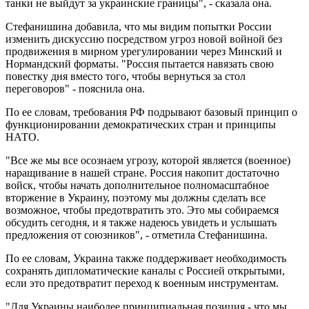
танки не выйдут за украинские границы", - сказала она.
Стефанишина добавила, что мы видим попытки России
изменить дискуссию посредством угроз новой войной без
продвижения в мирном урегулировании через Минский и
Нормандский форматы. "Россия пытается навязать свою
повестку дня вместо того, чтобы вернуться за стол
переговоров" - пояснила она.
По ее словам, требования РФ подрывают базовый принцип о
функционировании демократических стран и принципы
НАТО.
"Все же мы все осознаем угрозу, которой является (военное)
наращивание в нашей стране. Россия накопит достаточно
войск, чтобы начать дополнительное полномасштабное
вторжение в Украину, поэтому мы должны сделать все
возможное, чтобы предотвратить это. Это мы собираемся
обсудить сегодня, и я также надеюсь увидеть и услышать
предложения от союзников", - отметила Стефанишина.
По ее словам, Украина также поддерживает необходимость
сохранять дипломатические каналы с Россией открытыми,
если это предотвратит переход к военным инструментам.
"Для Украины наиболее принципиальная позиция - что мы