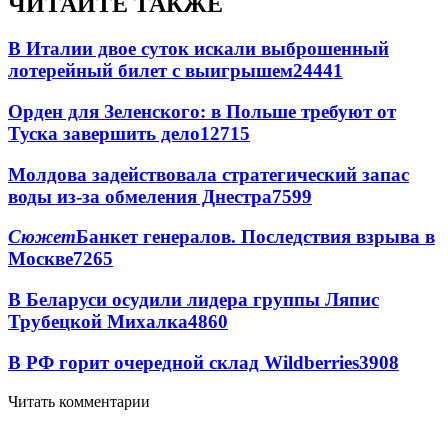
ЧИТАЙТЕ ТАКЖЕ
В Италии двое суток искали выброшенный
лотерейный билет с выигрышем
24441
Орден для Зеленского: в Польше требуют от
Туска завершить дело
12715
Молдова задействовала стратегический запас
воды из-за обмеления Днестра
7599
Сюжет
Банкет генералов. Последствия взрыва в
Москве
7265
В Беларуси осудили лидера группы Ляпис
Трубецкой Михалка
4860
В РФ горит очередной склад Wildberries
3908
Читать комментарии