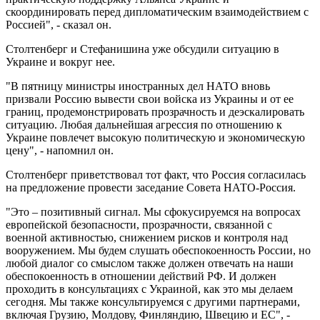
скоординировать перед дипломатическим взаимодействием с
Россией", - сказал он.
Столтенберг и Стефанишина уже обсудили ситуацию в
Украине и вокруг нее.
"В пятницу министры иностранных дел НАТО вновь
призвали Россию вывести свои войска из Украины и от ее
границ, продемонстрировать прозрачность и деэскалировать
ситуацию. Любая дальнейшая агрессия по отношению к
Украине повлечет высокую политическую и экономическую
цену", - напомнил он.
Столтенберг приветствовал тот факт, что Россия согласилась
на предложение провести заседание Совета НАТО-Россия.
"Это – позитивный сигнал. Мы сфокусируемся на вопросах
европейской безопасности, прозрачности, связанной с
военной активностью, снижением рисков и контроля над
вооружением. Мы будем слушать обеспокоенность России, но
любой диалог со смыслом также должен отвечать на наши
обеспокоенность в отношении действий РФ. И должен
проходить в консультациях с Украиной, как это мы делаем
сегодня. Мы также консультируемся с другими партнерами,
включая Грузию, Молдову, Финляндию, Швецию и ЕС", -