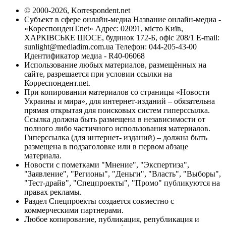
© 2000-2026, Korrespondent.net
Субъект в сфере онлайн-медиа Название онлайн-медиа -
«КореспонденТ.net» Адрес: 02091, місто Київ,
ХАРКІВСЬКЕ ШОСЕ, будинок 172-Б, офіс 208/1 E-mail:
sunlight@mediadim.com.ua
Телефон: 044-205-43-00
Идентификатор медиа - R40-06068
Использование любых материалов, размещённых на
сайте, разрешается при условии ссылки на
Корреспондент.net.
При копировании материалов со страницы «Новости
Украины и мира», для интернет-изданий – обязательна
прямая открытая для поисковых систем гиперссылка.
Ссылка должна быть размещена в независимости от
полного либо частичного использования материалов.
Гиперссылка (для интернет- изданий) – должна быть
размещена в подзаголовке или в первом абзаце
материала.
Новости с пометками "Мнение", "Экспертиза",
"Заявление", "Регионы", "Деньги", "Власть", "Выборы",
"Тест-драйв", "Спецпроекты", "Промо" публикуются на
правах рекламы.
Раздел Спецпроекты создается совместно с
коммерческими партнерами.
Любое копирование, публикация, републикация и