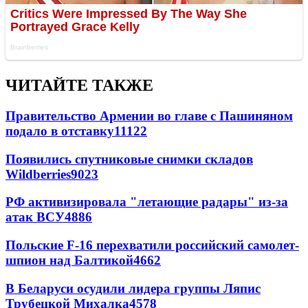
ЧИТАЙТЕ ТАКЖЕ
Правительство Армении во главе с Пашиняном
подало в отставку
11122
Появились спутниковые снимки складов
Wildberries
9023
РФ активизировала "летающие радары" из-за
атак ВСУ
4886
Польские F-16 перехватили российский самолет-
шпион над Балтикой
4662
В Беларуси осудили лидера группы Ляпис
Трубецкой Михалка
4578